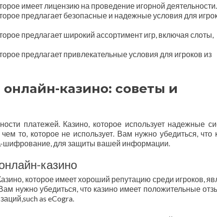
торое имеет лицензию на проведение игорной деятельности.
торое предлагает безопасные и надежные условия для игрок
торое предлагает широкий ассортимент игр, включая слоты,
торое предлагает привлекательные условия для игроков из
 онлайн-казино: советы и
ности платежей. Казино, которое использует надежные с
чем то, которое не использует. Вам нужно убедиться, что 
SSL-шифрование, для защиты вашей информации.
онлайн-казино
Казино, которое имеет хороший репутацию среди игроков, яв
 Вам нужно убедиться, что казино имеет положительные отз
аций,such as eCogra.