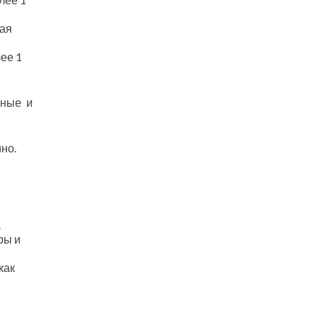
чая
ее 1
сные и
ино.
.
ры и
как