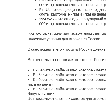
000 игр, включая слоты, карточные игр
Pin-Up – это еще один топ-казино для 
слоты, карточные игры и игры на деньг
1xStavok – это еще один популярный о
000 игр, включая слоты, карточные игр
Все эти онлайн-казино имеют лицензии н
надежные условия для игроков из России.
Важно помнить, что игроки из России должны 
Вот несколько советов для игроков из России
Выберите онлайн-казино, которое имеет 
Выберите онлайн-казино, которое предла
Выберите онлайн-казино, которое предла
игры на деньги.
Выберите онлайн-казино, которое предлаг
бонусы и акции.
Вот несколько полезных советов для игроков