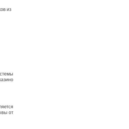
ов из
истемы
казино
ляется
ывы от