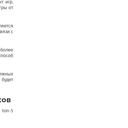
т игр,
гры от
ляется
вязи с
 более
способ
дежных
 будет
ков
 топ-5