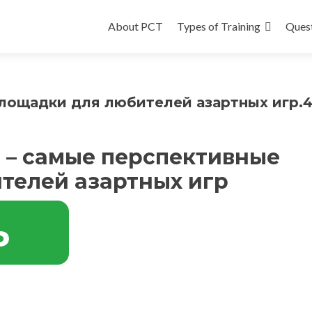
Skip
to
About PCT
Types of Training
Ques
content
лощадки для любителей азартных игр.4
 – самые перспективные
телей азартных игр
Ь