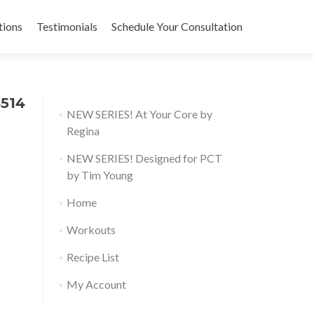
tions
Testimonials
Schedule Your Consultation
514
NEW SERIES! At Your Core by
Regina
NEW SERIES! Designed for PCT
by Tim Young
Home
Workouts
Recipe List
My Account