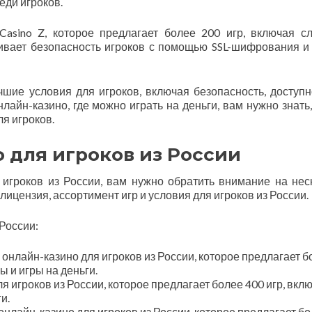
ди игроков.
Casino Z, которое предлагает более 200 игр, включая с
чивает безопасность игроков с помощью SSL-шифрования и
чшие условия для игроков, включая безопасность, доступн
лайн-казино, где можно играть на деньги, вам нужно знать,
я игроков.
 для игроков из России
игроков из России, вам нужно обратить внимание на нес
лицензия, ассортимент игр и условия для игроков из России.
России:
 онлайн-казино для игроков из России, которое предлагает б
ы и игры на деньги.
ля игроков из России, которое предлагает более 400 игр, вкл
и.
онлайн-казино для игроков из России, которое предлагает бо