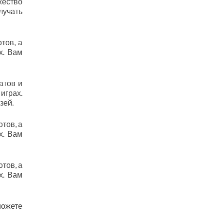
ожество
лучать
отов, а
х. Вам
атов и
играх.
зей.
отов, а
х. Вам
отов, а
х. Вам
можете