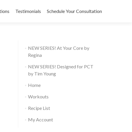
tions
Testimonials
Schedule Your Consultation
NEW SERIES! At Your Core by
Regina
NEW SERIES! Designed for PCT
by Tim Young
Home
Workouts
Recipe List
My Account