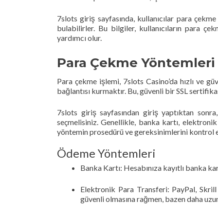
7slots giriş sayfasında, kullanıcılar para çekme 
bulabilirler. Bu bilgiler, kullanıcıların para ç
yardımcı olur.
Para Çekme Yöntemleri 
Para çekme işlemi, 7slots Casino’da hızlı ve güven
bağlantısı kurmaktır. Bu, güvenli bir SSL sertifikas
7slots giriş sayfasından giriş yaptıktan son
seçmelisiniz. Genellikle, banka kartı, elektroni
yöntemin prosedürü ve gereksinimlerini kontrol e
Ödeme Yöntemleri
Banka Kartı: Hesabınıza kayıtlı banka kartın
Elektronik Para Transferi: PayPal, Skrill
güvenli olmasına rağmen, bazen daha uzun 