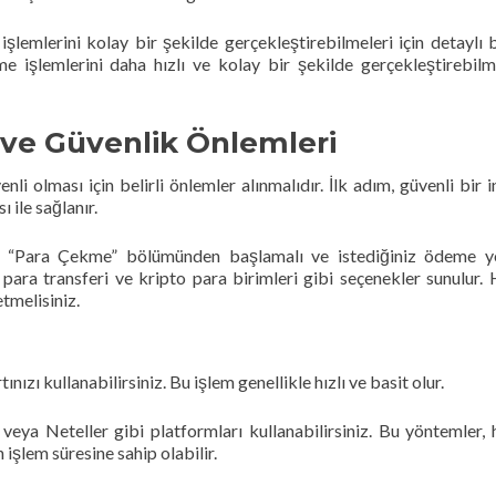
işlemlerini kolay bir şekilde gerçekleştirebilmeleri için detaylı bi
ekme işlemlerini daha hızlı ve kolay bir şekilde gerçekleştirebilm
ve Güvenlik Önlemleri
li olması için belirli önlemler alınmalıdır. İlk adım, güvenli bir i
ı ile sağlanır.
ra, “Para Çekme” bölümünden başlamalı ve istediğiniz ödeme 
k para transferi ve kripto para birimleri gibi seçenekler sunulur. 
tmelisiniz.
ızı kullanabilirsiniz. Bu işlem genellikle hızlı ve basit olur.
 veya Neteller gibi platformları kullanabilirsiniz. Bu yöntemler, h
işlem süresine sahip olabilir.