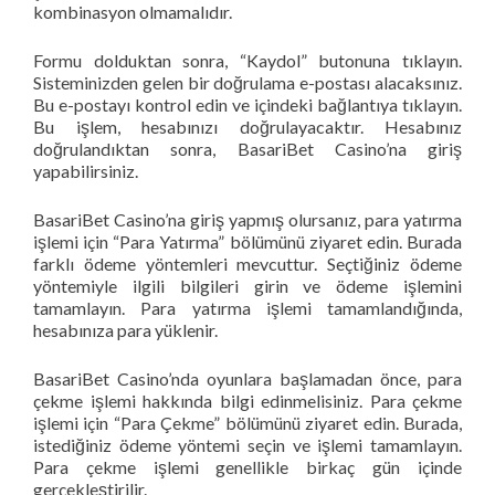
kombinasyon olmamalıdır.
Formu dolduktan sonra, “Kaydol” butonuna tıklayın.
Sisteminizden gelen bir doğrulama e-postası alacaksınız.
Bu e-postayı kontrol edin ve içindeki bağlantıya tıklayın.
Bu işlem, hesabınızı doğrulayacaktır. Hesabınız
doğrulandıktan sonra, BasariBet Casino’na giriş
yapabilirsiniz.
BasariBet Casino’na giriş yapmış olursanız, para yatırma
işlemi için “Para Yatırma” bölümünü ziyaret edin. Burada
farklı ödeme yöntemleri mevcuttur. Seçtiğiniz ödeme
yöntemiyle ilgili bilgileri girin ve ödeme işlemini
tamamlayın. Para yatırma işlemi tamamlandığında,
hesabınıza para yüklenir.
BasariBet Casino’nda oyunlara başlamadan önce, para
çekme işlemi hakkında bilgi edinmelisiniz. Para çekme
işlemi için “Para Çekme” bölümünü ziyaret edin. Burada,
istediğiniz ödeme yöntemi seçin ve işlemi tamamlayın.
Para çekme işlemi genellikle birkaç gün içinde
gerçekleştirilir.