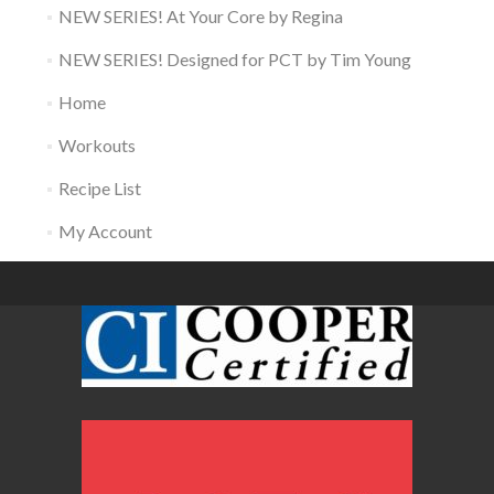
NEW SERIES! At Your Core by Regina
NEW SERIES! Designed for PCT by Tim Young
Home
Workouts
Recipe List
My Account