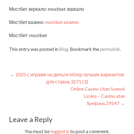
Мостбет зеркало: mostbet зеркало
Мостбет казино:
mostbet казино
Мостбет: mostbet
This entry was posted in
Blog
. Bookmark the
permalink
.
Post
←
2025 с играми на деньги обзор лучших вариантов
для ставок.3271 (3)
navigation
Online Casino Utan Svensk
Licens – Casino utan
Spelpaus.29147
→
Leave a Reply
You must be
logged in
to post a comment.