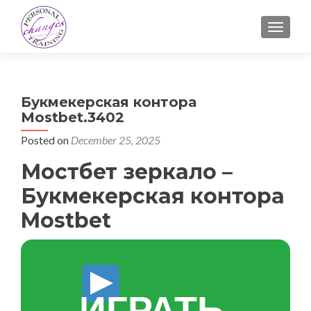
TOGGLE
Букмекерская контора
Mostbet.3402
Posted on
December 25, 2025
Мостбет зеркало –
Букмекерская контора
Mostbet
ИГРАТЬ