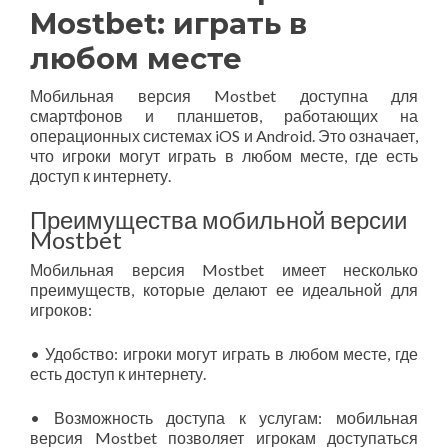
Mostbet: играть в
любом месте
Мобильная версия Mostbet доступна для
смартфонов и планшетов, работающих на
операционных системах iOS и Android. Это означает,
что игроки могут играть в любом месте, где есть
доступ к интернету.
Преимущества мобильной версии
Mostbet
Мобильная версия Mostbet имеет несколько
преимуществ, которые делают ее идеальной для
игроков:
• Удобство: игроки могут играть в любом месте, где
есть доступ к интернету.
• Возможность доступа к услугам: мобильная
версия Mostbet позволяет игрокам доступаться