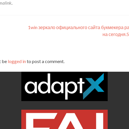
malink
.
1win зеркало официального сайта букмекера р
на сегодня.
t be
logged in
to post a comment.