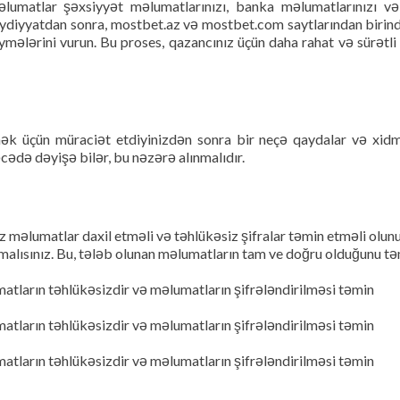
lumatlar şəxsiyyət məlumatlarınızı, banka məlumatlarınızı v
ydiyyatdan sonra, mostbet.az və mostbet.com saytlarından birind
ələrini vurun. Bu proses, qazancınız üçün daha rahat və sürətli
k üçün müraciət etdiyinizdən sonra bir neçə qaydalar və xid
cədə dəyişə bilər, bu nəzərə alınmalıdır.
məlumatlar daxil etməli və təhlükəsiz şifralar təmin etməli olunu
alısınız. Bu, tələb olunan məlumatların tam ve doğru olduğunu t
tların təhlükəsizdir və məlumatların şifrələndirilməsi təmin
tların təhlükəsizdir və məlumatların şifrələndirilməsi təmin
tların təhlükəsizdir və məlumatların şifrələndirilməsi təmin