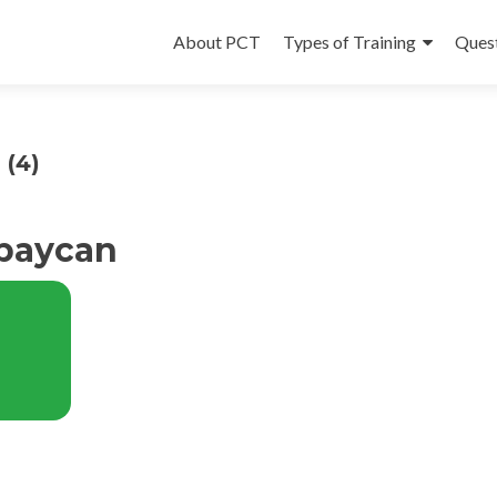
Skip
to
About PCT
Types of Training
Ques
content
 (4)
rbaycan