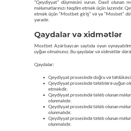
“Qeydiyyat” düyməsini vurun. Daxil olunan mə
məlumatlarınızı təqdim etmək üçün lazımdır. Qe
etmək üçün “Mostbet giriş” və ya “Mosbet” düym
yaradır.
Qaydalar və xidmətlər
Mostbet Azərbaycan saytıda oyun oynayabilmə
uyğun olmalısınız. Bu qaydalar və xidmətlər dərə
Qaydalar:
Qeydiyyat prosesində doğru və təhlükəsiz 
Qeydiyyat prosesində tələblərə uyğun olm
etməkdir.
Qeydiyyat prosesində tələb olunan məluma
olunmalıdır.
Qeydiyyat prosesində tələb olunan məluma
olunmalıdır.
Qeydiyyat prosesində tələb olunan məluma
olunmalıdır.