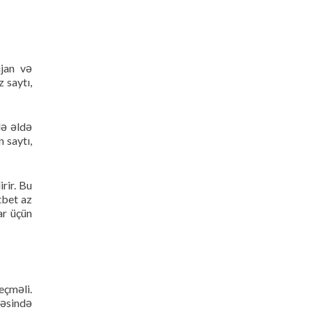
ijan və
 saytı,
də əldə
 saytı,
rir. Bu
tbet az
ar üçün
eçməli.
şəsində