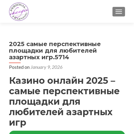
TOGGLE
2025 самые перспективные
площадки для любителей
азартных игр.5714
Posted on
January 9, 2026
Казино онлайн 2025 –
самые перспективные
площадки для
любителей азартных
игр