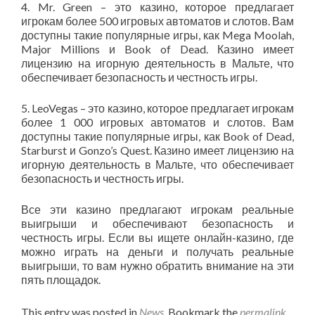
4. Mr. Green – это казино, которое предлагает
игрокам более 500 игровых автоматов и слотов. Вам
доступны такие популярные игры, как Mega Moolah,
Major Millions и Book of Dead. Казино имеет
лицензию на игорную деятельность в Мальте, что
обеспечивает безопасность и честность игры.
5. LeoVegas – это казино, которое предлагает игрокам
более 1 000 игровых автоматов и слотов. Вам
доступны такие популярные игры, как Book of Dead,
Starburst и Gonzo’s Quest. Казино имеет лицензию на
игорную деятельность в Мальте, что обеспечивает
безопасность и честность игры.
Все эти казино предлагают игрокам реальные
выигрыши и обеспечивают безопасность и
честность игры. Если вы ищете онлайн-казино, где
можно играть на деньги и получать реальные
выигрыши, то вам нужно обратить внимание на эти
пять площадок.
This entry was posted in
News
. Bookmark the
permalink
.