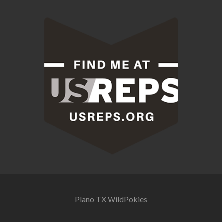
Plano TX
WildPokies