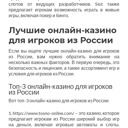
слотов от ведущих разработчиков. Slot также
предлагает игрокам возможность играть в живые
игры, включая покер и бинго.
Лучшие онлайн-казино
для игроков из России
Если вы ищете лучшие онлайн-казино для игроков
из России, вам нужно обратить внимание на
несколько важных факторов. В первую очередь, это
безопасность и лицензия, а также ассортимент игр и
условия для игроков из России.
Топ-3 онлайн-казино для игроков
из России
Вот топ-3 онлайн-казино для игроков из России:
1. https://www.tosno-online.com/ – это казино, которое
предлагает игрокам из России широкий выбор игр
на деньги, включая игровые автоматы и слоты.