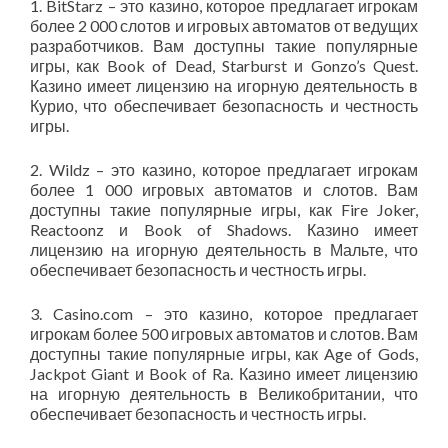
1. BitStarz – это казино, которое предлагает игрокам
более 2 000 слотов и игровых автоматов от ведущих
разработчиков. Вам доступны такие популярные
игры, как Book of Dead, Starburst и Gonzo’s Quest.
Казино имеет лицензию на игорную деятельность в
Курио, что обеспечивает безопасность и честность
игры.
2. Wildz – это казино, которое предлагает игрокам
более 1 000 игровых автоматов и слотов. Вам
доступны такие популярные игры, как Fire Joker,
Reactoonz и Book of Shadows. Казино имеет
лицензию на игорную деятельность в Мальте, что
обеспечивает безопасность и честность игры.
3. Casino.com – это казино, которое предлагает
игрокам более 500 игровых автоматов и слотов. Вам
доступны такие популярные игры, как Age of Gods,
Jackpot Giant и Book of Ra. Казино имеет лицензию
на игорную деятельность в Великобритании, что
обеспечивает безопасность и честность игры.