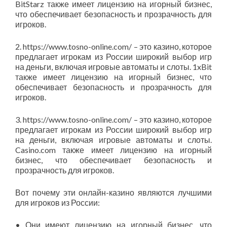
BitStarz также имеет лицензию на игорный бизнес,
что обеспечивает безопасность и прозрачность для
игроков.
2. https://www.tosno-online.com/ – это казино, которое
предлагает игрокам из России широкий выбор игр
на деньги, включая игровые автоматы и слоты. 1xBit
также имеет лицензию на игорный бизнес, что
обеспечивает безопасность и прозрачность для
игроков.
3. https://www.tosno-online.com/ – это казино, которое
предлагает игрокам из России широкий выбор игр
на деньги, включая игровые автоматы и слоты.
Casino.com также имеет лицензию на игорный
бизнес, что обеспечивает безопасность и
прозрачность для игроков.
Вот почему эти онлайн-казино являются лучшими
для игроков из России:
• Они имеют лицензию на игорный бизнес, что