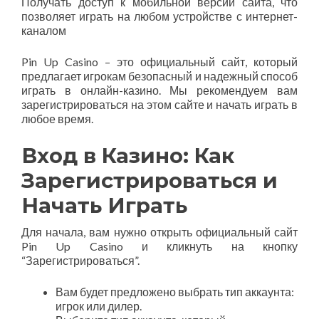
Получать доступ к мобильной версии сайта, что
позволяет играть на любом устройстве с интернет-
каналом
Pin Up Casino – это официальный сайт, который
предлагает игрокам безопасный и надежный способ
играть в онлайн-казино. Мы рекомендуем вам
зарегистрироваться на этом сайте и начать играть в
любое время.
Вход в Казино: Как
Зарегистрироваться и
Начать Играть
Для начала, вам нужно открыть официальный сайт
Pin Up Casino и кликнуть на кнопку
“Зарегистрироваться”.
Вам будет предложено выбрать тип аккаунта:
игрок или дилер.