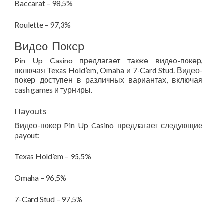
Baccarat – 98,5%
Roulette – 97,3%
Видео-Покер
Pin Up Casino предлагает также видео-покер,
включая Texas Hold’em, Omaha и 7-Card Stud. Видео-
покер доступен в различных вариантах, включая
cash games и турниры.
Пayouts
Видео-покер Pin Up Casino предлагает следующие
payout:
Texas Hold’em – 95,5%
Omaha – 96,5%
7-Card Stud – 97,5%