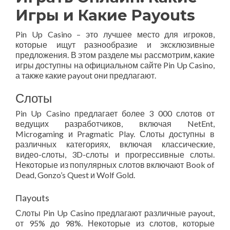
Игры и Какие Payouts
Pin Up Casino – это лучшее место для игроков,
которые ищут разнообразие и эксклюзивные
предложения. В этом разделе мы рассмотрим, какие
игры доступны на официальном сайте Pin Up Casino,
а также какие payout они предлагают.
Слоты
Pin Up Casino предлагает более 3 000 слотов от
ведущих разработчиков, включая NetEnt,
Microgaming и Pragmatic Play. Слоты доступны в
различных категориях, включая классические,
видео-слоты, 3D-слоты и прогрессивные слоты.
Некоторые из популярных слотов включают Book of
Dead, Gonzo’s Quest и Wolf Gold.
Пayouts
Слоты Pin Up Casino предлагают различные payout,
от 95% до 98%. Некоторые из слотов, которые