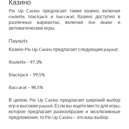
Казино
Pin Up Casino предлагает также казино, включая
roulette, blackjack и baccarat. Казино доступно в
различных вариантах, включая live dealer и
автоматические игры.
Пayouts
Казино Pin Up Casino предлагает следующие payout:
Roulette – 97,3%
Blackjack – 99,5%
Baccarat – 98,5%
В целом, Pin Up Casino предлагает широкий выбор
игр и высокие payout. Если вы ищете место для игры,
которое предлагает разнообразие и эксклюзивные
предложения, то Pin Up Casino – это ваш выбор.