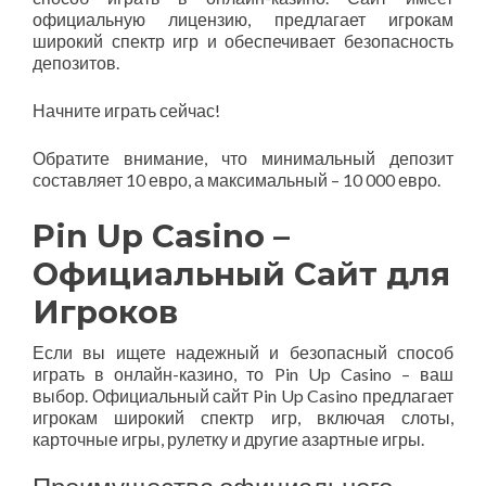
официальную лицензию, предлагает игрокам
широкий спектр игр и обеспечивает безопасность
депозитов.
Начните играть сейчас!
Обратите внимание, что минимальный депозит
составляет 10 евро, а максимальный – 10 000 евро.
Pin Up Casino –
Официальный Сайт для
Игроков
Если вы ищете надежный и безопасный способ
играть в онлайн-казино, то Pin Up Casino – ваш
выбор. Официальный сайт Pin Up Casino предлагает
игрокам широкий спектр игр, включая слоты,
карточные игры, рулетку и другие азартные игры.