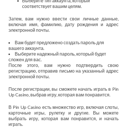
Выберите тип аккаунта, который
соответствует вашим целям.
Затем, вам нужно ввести свои личные данные,
включая имя, фамилию, дату рождения и адрес
электронной почты.
Вам будет предложено создать пароль для
вашего аккаунта.
Выберите надежный пароль, который будет
сложен для вас.
После этого, вам нужно подтвердить свою
регистрацию, отправив письмо на указанный адрес
электронной почты.
После регистрации, вы сможете начать играть в Pin
Up Casino, выбрав игру, которая вам понравится.
В Pin Up Casino есть множество игр, включая слоты,
карточные игры, рулетку и другие. Вы можете
выбрать игру, которая вам понравится, и начать
играть.