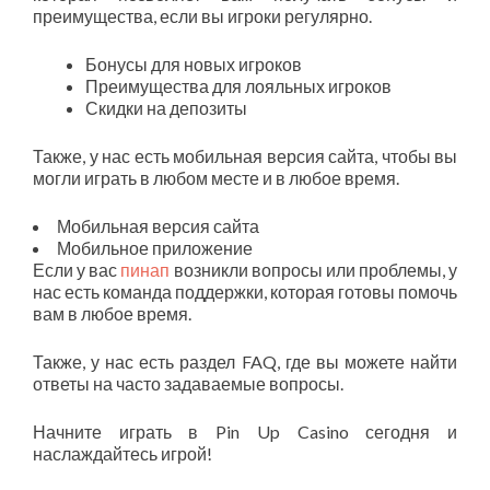
преимущества, если вы игроки регулярно.
Бонусы для новых игроков
Преимущества для лояльных игроков
Скидки на депозиты
Также, у нас есть мобильная версия сайта, чтобы вы
могли играть в любом месте и в любое время.
Мобильная версия сайта
Мобильное приложение
Если у вас
пинап
возникли вопросы или проблемы, у
нас есть команда поддержки, которая готовы помочь
вам в любое время.
Также, у нас есть раздел FAQ, где вы можете найти
ответы на часто задаваемые вопросы.
Начните играть в Pin Up Casino сегодня и
наслаждайтесь игрой!