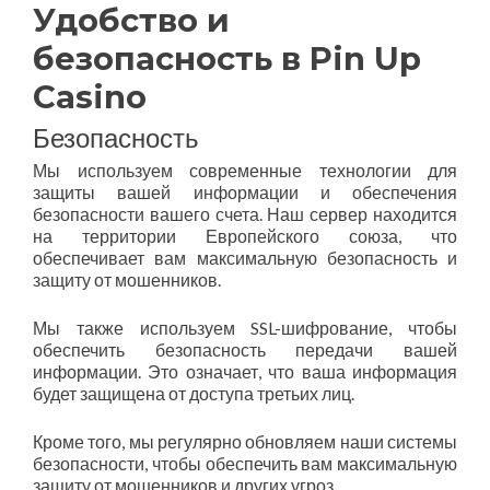
Удобство и
безопасность в Pin Up
Casino
Безопасность
Мы используем современные технологии для
защиты вашей информации и обеспечения
безопасности вашего счета. Наш сервер находится
на территории Европейского союза, что
обеспечивает вам максимальную безопасность и
защиту от мошенников.
Мы также используем SSL-шифрование, чтобы
обеспечить безопасность передачи вашей
информации. Это означает, что ваша информация
будет защищена от доступа третьих лиц.
Кроме того, мы регулярно обновляем наши системы
безопасности, чтобы обеспечить вам максимальную
защиту от мошенников и других угроз.