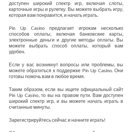
доступен широкий спектр игр, включая слоты,
карточные игры и рулетку. Вы можете выбрать игру,
которая вам понравится, и начать играть.
Pin Up Casino предлагает игрокам несколько
способов оплаты, включая банковские карты,
электронные деньги и другие методы оплаты. Вы
можете выбрать способ оплаты, который вам
удобен.
Если у вас возникнут вопросы или проблемы, вы
можете обратиться к поддержке Pin Up Casino. Они
готовы помочь вам в любое время.
Таким образом, если вы ищете официальный сайт
Pin Up Casino, то вы на правом пути. Вам доступен
широкий спектр игр, и вы можете начать играть в
считанные минуты.
Зарегистрируйтесь сейчас и начните играть!