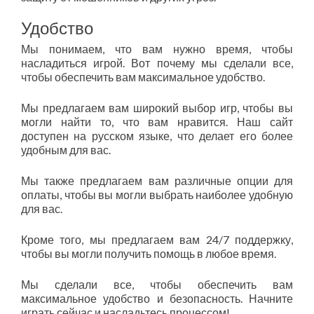
Удобство
Мы понимаем, что вам нужно время, чтобы
насладиться игрой. Вот почему мы сделали все,
чтобы обеспечить вам максимальное удобство.
Мы предлагаем вам широкий выбор игр, чтобы вы
могли найти то, что вам нравится. Наш сайт
доступен на русском языке, что делает его более
удобным для вас.
Мы также предлагаем вам различные опции для
оплаты, чтобы вы могли выбрать наиболее удобную
для вас.
Кроме того, мы предлагаем вам 24/7 поддержку,
чтобы вы могли получить помощь в любое время.
Мы сделали все, чтобы обеспечить вам
максимальное удобство и безопасность. Начните
играть сейчас и насладьтесь процессом!