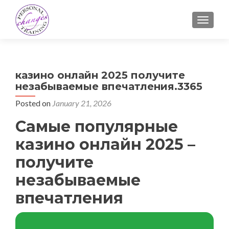
TOGGLE
казино онлайн 2025 получите
незабываемые впечатления.3365
Posted on
January 21, 2026
Самые популярные
казино онлайн 2025 –
получите
незабываемые
впечатления