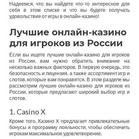
Надеемся, что вы найдете что-то интересное для
себя в этом списке и что вы будете получать
удовольствие от игры в онлайн-казино!
Лучшие онлайн-казино
для игроков из России
Если вы ищете лучшие онлайн-казино для игроков
из России, вам нужно обратить внимание на
несколько важных факторов. В первую очередь, это
безопасность и лицензия, а также ассортимент игр и
слотов, которые вам понравятся. В этом разделе мы
рассмотрим лучшие онлайн-казино для игроков из
России, которые предлагают широкий выбор игр и
слотов.
1. Casino X
Кроме того, Казино X предлагает привлекательные
бонусы и программу лояльности, чтобы обеспечить
игрокам максимальное удовлетворение.