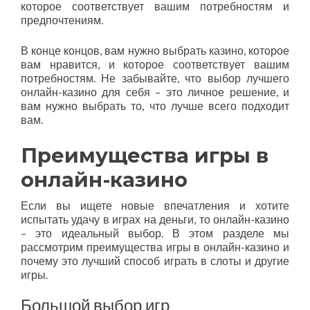
которое соответствует вашим потребностям и
предпочтениям.
В конце концов, вам нужно выбрать казино, которое
вам нравится, и которое соответствует вашим
потребностям. Не забывайте, что выбор лучшего
онлайн-казино для себя – это личное решение, и
вам нужно выбрать то, что лучше всего подходит
вам.
Преимущества игры в
онлайн-казино
Если вы ищете новые впечатления и хотите
испытать удачу в играх на деньги, то онлайн-казино
– это идеальный выбор. В этом разделе мы
рассмотрим преимущества игры в онлайн-казино и
почему это лучший способ играть в слоты и другие
игры.
Большой выбор игр