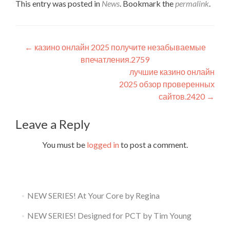
This entry was posted in
News
. Bookmark the
permalink
.
Post
←
казино онлайн 2025 получите незабываемые
впечатления.2759
navigation
лучшие казино онлайн
2025 обзор проверенных
сайтов.2420
→
Leave a Reply
You must be
logged in
to post a comment.
NEW SERIES! At Your Core by Regina
NEW SERIES! Designed for PCT by Tim Young