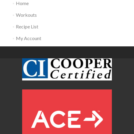
Home
Workouts
Recipe List
My Account