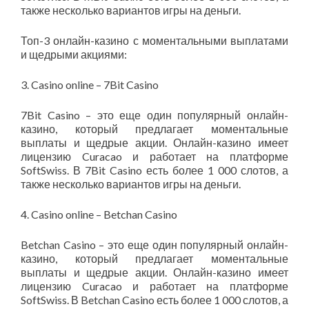
также несколько вариантов игры на деньги.
Топ-3 онлайн-казино с моментальными выплатами
и щедрыми акциями:
3. Casino online – 7Bit Casino
7Bit Casino – это еще один популярный онлайн-
казино, который предлагает моментальные
выплаты и щедрые акции. Онлайн-казино имеет
лицензию Curacao и работает на платформе
SoftSwiss. В 7Bit Casino есть более 1 000 слотов, а
также несколько вариантов игры на деньги.
4. Casino online – Betchan Casino
Betchan Casino – это еще один популярный онлайн-
казино, который предлагает моментальные
выплаты и щедрые акции. Онлайн-казино имеет
лицензию Curacao и работает на платформе
SoftSwiss. В Betchan Casino есть более 1 000 слотов, а