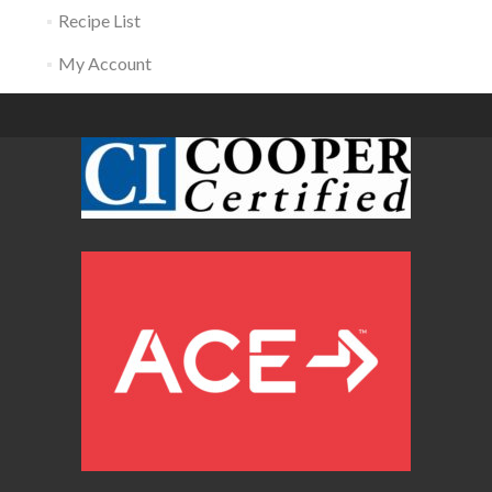
Recipe List
My Account