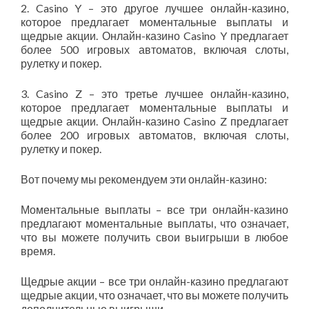
2. Casino Y – это другое лучшее онлайн-казино,
которое предлагает моментальные выплаты и
щедрые акции. Онлайн-казино Casino Y предлагает
более 500 игровых автоматов, включая слоты,
рулетку и покер.
3. Casino Z – это третье лучшее онлайн-казино,
которое предлагает моментальные выплаты и
щедрые акции. Онлайн-казино Casino Z предлагает
более 200 игровых автоматов, включая слоты,
рулетку и покер.
Вот почему мы рекомендуем эти онлайн-казино:
Моментальные выплаты – все три онлайн-казино
предлагают моментальные выплаты, что означает,
что вы можете получить свои выигрыши в любое
время.
Щедрые акции – все три онлайн-казино предлагают
щедрые акции, что означает, что вы можете получить
дополнительные выигрыши.