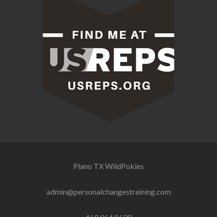
Plano TX
WildPokies
admin@personalchangestraining.com