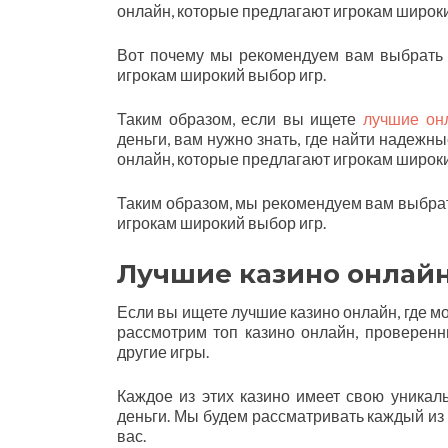
онлайн, которые предлагают игрокам широки
Вот почему мы рекомендуем вам выбрать 
игрокам широкий выбор игр.
Таким образом, если вы ищете
лучшие он
деньги, вам нужно знать, где найти надежн
онлайн, которые предлагают игрокам широки
Таким образом, мы рекомендуем вам выбрат
игрокам широкий выбор игр.
Лучшие казино онлайн
Если вы ищете лучшие казино онлайн, где мо
рассмотрим топ казино онлайн, проверенн
другие игры.
Каждое из этих казино имеет свою уникал
деньги. Мы будем рассматривать каждый из
вас.