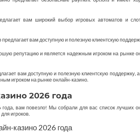
предлагает вам широкий выбор игровых автоматов и сло
но предлагает вам доступную и полезную клиентскую поддерж
орошую репутацию и является надежным игроком на рынке о
длагает вам доступную и полезную клиентскую поддержку, а
ным игроком на рынке онлайн-казино.
азино 2026 года
 года, вам повезло! Мы собрали для вас список лучших о
 для игроков.
лайн-казино 2026 года