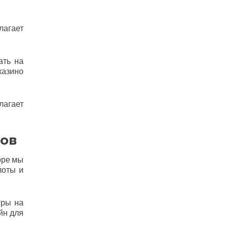
лагает
ать на
казино
лагает
тов
оре мы
лоты и
гры на
йн для