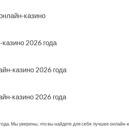
 онлайн-казино
н-казино 2026 года
лайн-казино 2026 года
айн-казино 2026 года
года. Мы уверены, что вы найдете для себя лучшее онлайн-к