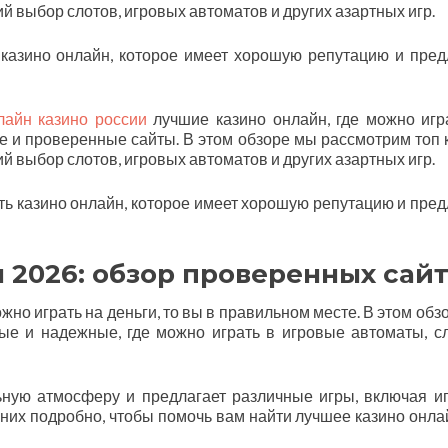
й выбор слотов, игровых автоматов и других азартных игр.
казино онлайн, которое имеет хорошую репутацию и пред
лайн казино россии
лучшие казино онлайн, где можно игр
ые и проверенные сайты. В этом обзоре мы рассмотрим топ 
й выбор слотов, игровых автоматов и других азартных игр.
ь казино онлайн, которое имеет хорошую репутацию и пред
 2026: обзор проверенных сай
жно играть на деньги, то вы в правильном месте. В этом обз
ые и надежные, где можно играть в игровые автоматы, с
ьную атмосферу и предлагает различные игры, включая и
 них подробно, чтобы помочь вам найти лучшее казино онла