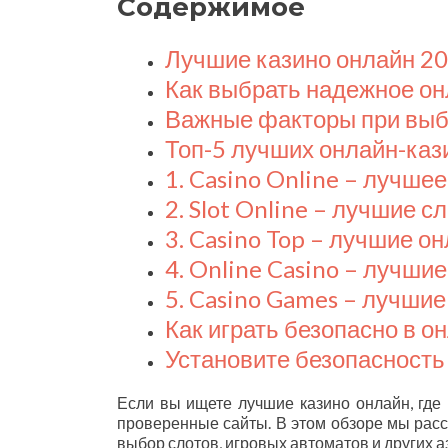
Содержимое
Лучшие казино онлайн 20
Как выбрать надежное он
Важные факторы при выб
Топ-5 лучших онлайн-каз
1. Casino Online – лучше
2. Slot Online – лучшие 
3. Casino Top – лучшие о
4. Online Casino – лучши
5. Casino Games – лучшие
Как играть безопасно в о
Установите безопасность
Если вы ищете лучшие казино онлайн, где 
проверенные сайты. В этом обзоре мы расс
выбор слотов, игровых автоматов и других а