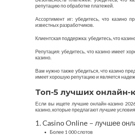
репутацию по обработке платежей.
Ассортимент иг: убедитесь, что казино 
известных разработчиков.
Клиентская поддержка: убедитесь, что кази
Репутация: убедитесь, что казино имеет х
казино.
Вам нужно также убедиться, что казино пре
имеет хорошую репутацию и является надеж
Топ-5 лучших онлайн-к
Если вы ищете лучшие онлайн-казино 2026
казино, которые предлагают лучшие условия
1. Casino Online – лучшее он
Более 1 000 слотов