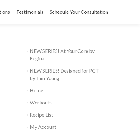
tions
Testimonials
Schedule Your Consultation
NEW SERIES! At Your Core by
Regina
NEW SERIES! Designed for PCT
by Tim Young
Home
Workouts
Recipe List
My Account