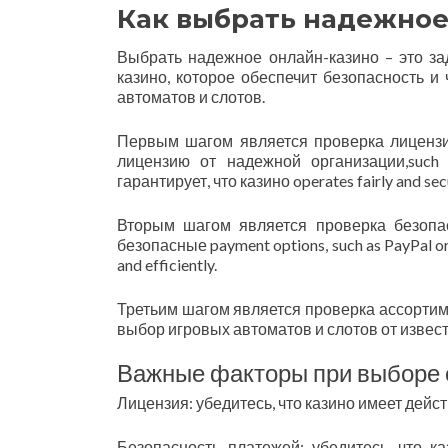
Как выбрать надежное
Выбрать надежное онлайн-казино – это за
казино, которое обеспечит безопасность и
автоматов и слотов.
Первым шагом является проверка лицензи
лицензию от надежной организации,such 
гарантирует, что казино operates fairly and sec
Вторым шагом является проверка безопас
безопасные payment options, such as PayPal or S
and efficiently.
Третьим шагом является проверка ассортиме
выбор игровых автоматов и слотов от известн
Важные факторы при выборе 
Лицензия: убедитесь, что казино имеет дей
Безопасность платежей: убедитесь, что к