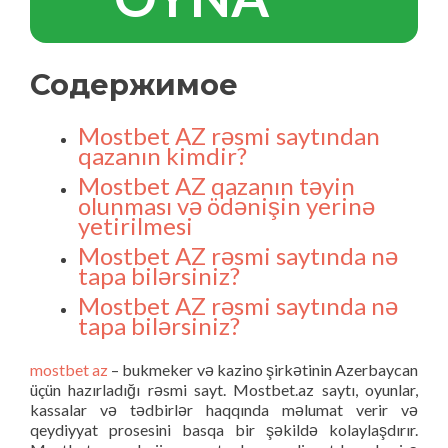
Содержимое
Mostbet AZ rəsmi saytından
qazanın kimdir?
Mostbet AZ qazanın təyin
olunması və ödənişin yerinə
yetirilmesi
Mostbet AZ rəsmi saytında nə
tapa bilərsiniz?
Mostbet AZ rəsmi saytında nə
tapa bilərsiniz?
mostbet az
– bukmeker və kazino şirkətinin Azerbaycan
üçün hazırladığı rəsmi sayt. Mostbet.az saytı, oyunlar,
kassalar və tədbirlər haqqında məlumat verir və
qeydiyyat prosesini basqa bir şəkildə kolaylaşdırır.