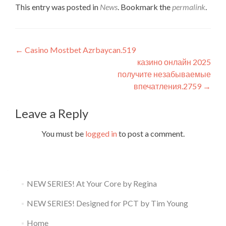
This entry was posted in
News
. Bookmark the
permalink
.
Post
←
Casino Mostbet Azrbaycan.519
казино онлайн 2025
navigation
получите незабываемые
впечатления.2759
→
Leave a Reply
You must be
logged in
to post a comment.
NEW SERIES! At Your Core by Regina
NEW SERIES! Designed for PCT by Tim Young
Home