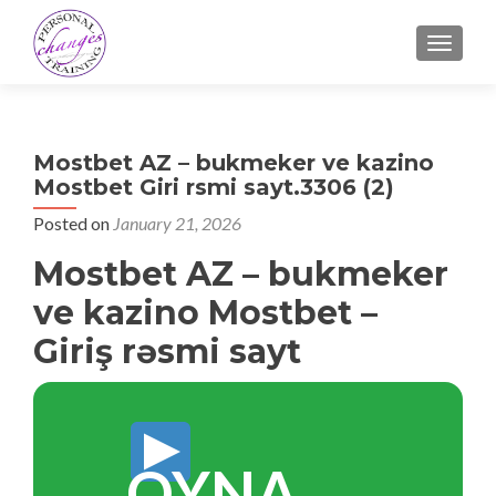
TOGGLE
Mostbet AZ – bukmeker ve kazino
Mostbet Giri rsmi sayt.3306 (2)
Posted on
January 21, 2026
Mostbet AZ – bukmeker
ve kazino Mostbet –
Giriş rəsmi sayt
OYNA