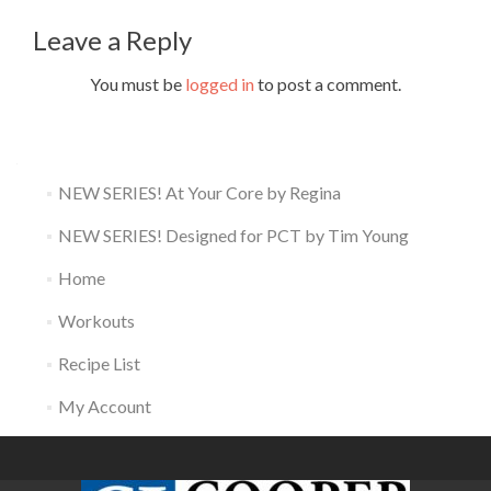
Leave a Reply
You must be
logged in
to post a comment.
NEW SERIES! At Your Core by Regina
NEW SERIES! Designed for PCT by Tim Young
Home
Workouts
Recipe List
My Account