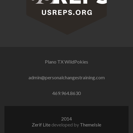
Plano TX
WildPokies
admin@personalchangestraining.com
469.964.8630
2014
Zerif Lite
developed by
ThemeIsle