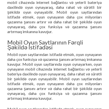
mobil cihazında internet bağlantısı və yeterli bateriya
daxilində oyun oynayaraq, daha rahat və sürətli bir
şəkildə oyun oynayabilir. Mobil oyun saytlarından
istifadə etmək, oyun oynayanın daha çox milyonları
qazanma şansını artırır və daha rahat bir şəkildə oyun
oynayaraq, daha çox funksiya və qazanma şansını
artırmaq imkanına kavuşur.
Mobil Oyun Saytlarının Fərqli
Şəkildə İstifadəsi
Mobil oyun saytlarından istifadə etmək, oyun oynayanın
daha çox funksiya və qazanma şansını artırmaq imkanına
kavuşur. Mobil oyun saytlarında oyun oynayarken, oyun
oynayanın mobil cihazında internet bağlantısı və yeterli
bateriya daxilində oyun oynayaraq, daha rahat və sürətli
bir şəkildə oyun oynayabilir. Mobil oyun saytlarından
istifadə etmək, oyun oynayanın daha çox milyonları
qazanma şansını artırır və daha rahat bir şəkildə oyun
oynayaraq, daha çox funksiya və qazanma şansını
artırmaq imkanına kavuşur.
Mobil oyun saytlarından istifadə etmək, oyun oynayanın