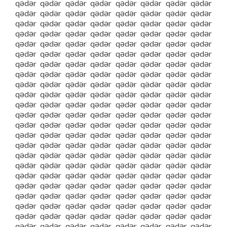
qədər qədər qədər qədər qədər qədər qədər qədər
qədər qədər qədər qədər qədər qədər qədər qədər
qədər qədər qədər qədər qədər qədər qədər qədər
qədər qədər qədər qədər qədər qədər qədər qədər
qədər qədər qədər qədər qədər qədər qədər qədər
qədər qədər qədər qədər qədər qədər qədər qədər
qədər qədər qədər qədər qədər qədər qədər qədər
qədər qədər qədər qədər qədər qədər qədər qədər
qədər qədər qədər qədər qədər qədər qədər qədər
qədər qədər qədər qədər qədər qədər qədər qədər
qədər qədər qədər qədər qədər qədər qədər qədər
qədər qədər qədər qədər qədər qədər qədər qədər
qədər qədər qədər qədər qədər qədər qədər qədər
qədər qədər qədər qədər qədər qədər qədər qədər
qədər qədər qədər qədər qədər qədər qədər qədər
qədər qədər qədər qədər qədər qədər qədər qədər
qədər qədər qədər qədər qədər qədər qədər qədər
qədər qədər qədər qədər qədər qədər qədər qədər
qədər qədər qədər qədər qədər qədər qədər qədər
qədər qədər qədər qədər qədər qədər qədər qədər
qədər qədər qədər qədər qədər qədər qədər qədər
qədər qədər qədər qədər qədər qədər qədər qədər
qədər qədər qədər qədər qədər qədər qədər qədər