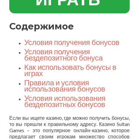
Содержимое
Условия получения бонусов
Условия получения
бездепозитного бонуса
Как использовать бонусы в
играх
Правила и условия
использования бонусов
Условия использования
бездепозитных бонусов
Если вы ищете казино, где можно получить бонусы,
то вы пришли к правильному адресу. Казино Sultan
Games – это популярное онлайн-казино, которое
предлагает своим игрокам множество способов