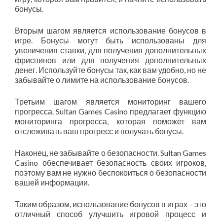
бонусы.
Вторым шагом является использование бонусов в
игре. Бонусы могут быть использованы для
увеличения ставки, для получения дополнительных
фриспинов или для получения дополнительных
денег. Используйте бонусы так, как вам удобно, но не
забывайте о лимите на использование бонусов.
Третьим шагом является мониторинг вашего
прогресса. Sultan Games Casino предлагает функцию
мониторинга прогресса, которая поможет вам
отслеживать ваш прогресс и получать бонусы.
Наконец, не забывайте о безопасности. Sultan Games
Casino обеспечивает безопасность своих игроков,
поэтому вам не нужно беспокоиться о безопасности
вашей информации.
Таким образом, использование бонусов в играх – это
отличный способ улучшить игровой процесс и