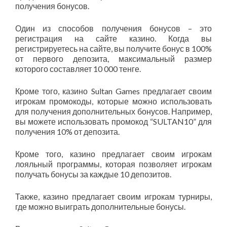
получения бонусов.
Один из способов получения бонусов – это
регистрация на сайте казино. Когда вы
регистрируетесь на сайте, вы получите бонус в 100%
от первого депозита, максимальный размер
которого составляет 10 000 тенге.
Кроме того, казино Sultan Games предлагает своим
игрокам промокоды, которые можно использовать
для получения дополнительных бонусов. Например,
вы можете использовать промокод “SULTAN10” для
получения 10% от депозита.
Кроме того, казино предлагает своим игрокам
лояльный программы, которая позволяет игрокам
получать бонусы за каждые 10 депозитов.
Также, казино предлагает своим игрокам турниры,
где можно выиграть дополнительные бонусы.