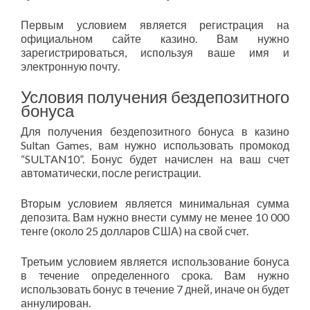
Первым условием является регистрация на
официальном сайте казино. Вам нужно
зарегистрироваться, используя ваше имя и
электронную почту.
Условия получения бездепозитного
бонуса
Для получения бездепозитного бонуса в казино
Sultan Games, вам нужно использовать промокод
“SULTAN10”. Бонус будет начислен на ваш счет
автоматически, после регистрации.
Вторым условием является минимальная сумма
депозита. Вам нужно внести сумму не менее 10 000
тенге (около 25 долларов США) на свой счет.
Третьим условием является использование бонуса
в течение определенного срока. Вам нужно
использовать бонус в течение 7 дней, иначе он будет
аннулирован.