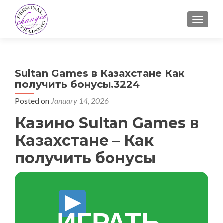
TOGGLE
Sultan Games в Казахстане Как
получить бонусы.3224
Posted on
January 14, 2026
Казино Sultan Games в
Казахстане – Как
получить бонусы
ИГРАТЬ