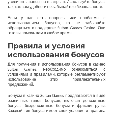
увеличить шансы на выигрыш. Используйте бонусы
так, как вам удобно, и не забывайте о безопасности.
Если у вас есть вопросы или проблемы с
использованием бонусов, то не забывайте
обращаться к поддержке Sultan Games Casino. Они
готовы помочь вам в любое время.
Правила и условия
использования бонусов
Для получения и использования бонусов в казино
Sultan Games, необходимо ознакомиться с
условиями и правилами, которые регламентируют
использование этих привлекательных
предложений.
Бонусы в казино Sultan Games предлагаются в виде
различных типов бонусов, включая депозитные
бонусы, бездепозитные бонусы и фриспин-руны.
Каждый тип бонуса имеет свои условия и правила