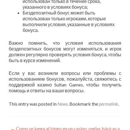
использован только в течение срока,
указанного в условиях бонуса;
Бездепозитный бонус может быть
использован только игроками, которые
выполнили условия, указанные в условиях
бонуса.
Важно помнить, что условия использования
бездепозитных бонусов могут изменяться, и игрок
должен регулярно проверять условия бонуса, чтобы
быть в курсе изменений.
Если у вас возникли вопросы или проблемы с
использованием бонусов, пожалуйста, свяжитесь с
поддержкой казино Sultan Games, чтобы получить
помощь и ответы на ваши вопросы.
This entry was posted in
News
. Bookmark the
permalink
.
Post
←
Como se juega al bingo en un casino: reglas básicas y