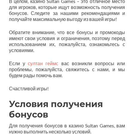
В целом, казино Sultan Games – это отличное место
для игроков, которые ищут возможность получения
бонусов. Следите за нашими рекомендациями и
получайте максимальную выгоду из вашей игры!
Обратите внимание, что все бонусы и промокоды
имеют свои условия и ограничения, поэтому перед
использованием их, пожалуйста, ознакомьтесь с
условиями.
Если у
султан геймс
вас возникли вопросы или
проблемы, пожалуйста, свяжитесь с нами, и мы
будем рады помочь вам.
Счастливой игры!
Условия получения
бонусов
Для получения бонусов в казино Sultan Games, вам
нужно выполнить несколько условий.