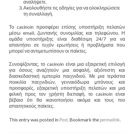
αναλήψετε.
Ακολουθήστε τις οδηγίες για να ολοκληρώσετε
τη συναλλαγή.
Το casinoin προσφέρει επίσης υποστήριξη πελατών
μέσω email, ζωντανής συνομιλίας και τηλεφώνου. Η
ομάδα υποστήριξης είναι διαθέσιμη 24/7 για να
απαντήσει σε τυχόν ερωτήσεις ή προβλήματα που
μπορεί να αντιμετωπίσουν οι παίκτες.
Συνοψίζοντας, το casinoin είναι μια εξαιρετική επιλογή
για όσους αναζητούν μια ασφαλή, αξιόπιστη και
διασκεδαστική εμπειρία παιχνιδιού. Με μια τεράστια
ποικιλία παιχνιδιών, γενναιόδωρα μπόνους και
προσφορές, εξαιρετική υποστήριξη πελατών και μια
φιλική προς τον χρήστη διεπαφή, το casinoin είναι
βέβαιο ότι θα ικανοποιήσει ακόμα και τους πιο
απαιτητικούς παίκτες.
This entry was posted in
Post
. Bookmark the
permalink
.