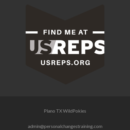
Plano TX
WildPokies
admin@personalchangestraining.com