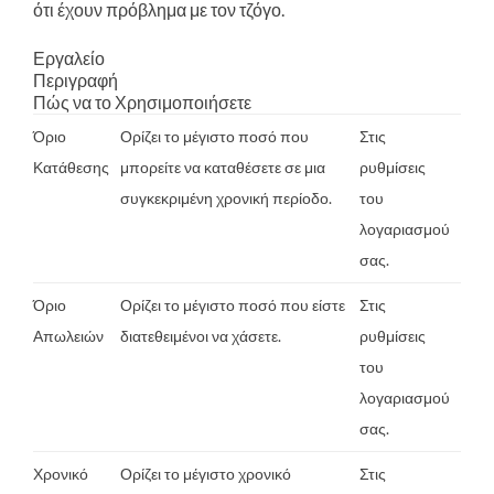
ότι έχουν πρόβλημα με τον τζόγο.
Εργαλείο
Περιγραφή
Πώς να το Χρησιμοποιήσετε
Όριο
Ορίζει το μέγιστο ποσό που
Στις
Κατάθεσης
μπορείτε να καταθέσετε σε μια
ρυθμίσεις
συγκεκριμένη χρονική περίοδο.
του
λογαριασμού
σας.
Όριο
Ορίζει το μέγιστο ποσό που είστε
Στις
Απωλειών
διατεθειμένοι να χάσετε.
ρυθμίσεις
του
λογαριασμού
σας.
Χρονικό
Ορίζει το μέγιστο χρονικό
Στις