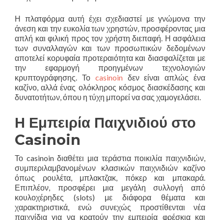
Η πλατφόρμα αυτή έχει σχεδιαστεί με γνώμονα την
άνεση και την ευκολία των χρηστών, προσφέροντας μια
απλή και φιλική προς τον χρήστη διεπαφή. Η ασφάλεια
των συναλλαγών και των προσωπικών δεδομένων
αποτελεί κορυφαία προτεραιότητα και διασφαλίζεται με
την εφαρμογή προηγμένων τεχνολογιών
κρυπτογράφησης. Το
casinoin
δεν είναι απλώς ένα
καζίνο, αλλά ένας ολόκληρος κόσμος διασκέδασης και
δυνατοτήτων, όπου η τύχη μπορεί να σας χαμογελάσει.
Η Εμπειρία Παιχνιδιού στο
Casinoin
Το casinoin διαθέτει μια τεράστια ποικιλία παιχνιδιών,
συμπεριλαμβανομένων κλασικών παιχνιδιών καζίνο
όπως ρουλέτα, μπλακτζακ, πόκερ και μπακαρά.
Επιπλέον, προσφέρει μια μεγάλη συλλογή από
κουλοχέρηδες (slots) με διάφορα θέματα και
χαρακτηριστικά, ενώ συνεχώς προστίθενται νέα
παιχνίδια για να κρατούν την εμπειρία φρέσκια και