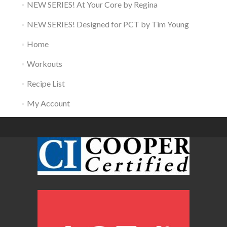
NEW SERIES! At Your Core by Regina
NEW SERIES! Designed for PCT by Tim Young
Home
Workouts
Recipe List
My Account