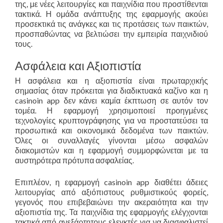
της, με νέες λειτουργίες και παιχνίδια που προστίθενται
τακτικά. Η ομάδα ανάπτυξης της εφαρμογής ακούει
προσεκτικά τις ανάγκες και τις προτάσεις των παικτών,
προσπαθώντας να βελτιώσει την εμπειρία παιχνιδιού
τους.
Ασφάλεια και Αξιοπιστία
Η ασφάλεια και η αξιοπιστία είναι πρωταρχικής
σημασίας όταν πρόκειται για διαδικτυακά καζίνο και η
casinoin app δεν κάνει καμία έκπτωση σε αυτόν τον
τομέα. Η εφαρμογή χρησιμοποιεί προηγμένες
τεχνολογίες κρυπτογράφησης για να προστατεύσει τα
προσωπικά και οικονομικά δεδομένα των παικτών.
Όλες οι συναλλαγές γίνονται μέσω ασφαλών
διακομιστών και η εφαρμογή συμμορφώνεται με τα
αυστηρότερα πρότυπα ασφαλείας.
Επιπλέον, η εφαρμογή casinoin app διαθέτει άδειες
λειτουργίας από αξιόπιστους ρυθμιστικούς φορείς,
γεγονός που επιβεβαιώνει την ακεραιότητα και την
αξιοπιστία της. Τα παιχνίδια της εφαρμογής ελέγχονται
τακτικά από ανεξάρτητους ελεγκτές για να διασφαλιστεί