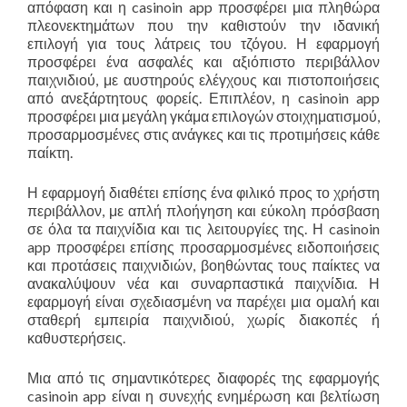
απόφαση και η casinoin app προσφέρει μια πληθώρα
πλεονεκτημάτων που την καθιστούν την ιδανική
επιλογή για τους λάτρεις του τζόγου. Η εφαρμογή
προσφέρει ένα ασφαλές και αξιόπιστο περιβάλλον
παιχνιδιού, με αυστηρούς ελέγχους και πιστοποιήσεις
από ανεξάρτητους φορείς. Επιπλέον, η casinoin app
προσφέρει μια μεγάλη γκάμα επιλογών στοιχηματισμού,
προσαρμοσμένες στις ανάγκες και τις προτιμήσεις κάθε
παίκτη.
Η εφαρμογή διαθέτει επίσης ένα φιλικό προς το χρήστη
περιβάλλον, με απλή πλοήγηση και εύκολη πρόσβαση
σε όλα τα παιχνίδια και τις λειτουργίες της. Η casinoin
app προσφέρει επίσης προσαρμοσμένες ειδοποιήσεις
και προτάσεις παιχνιδιών, βοηθώντας τους παίκτες να
ανακαλύψουν νέα και συναρπαστικά παιχνίδια. Η
εφαρμογή είναι σχεδιασμένη να παρέχει μια ομαλή και
σταθερή εμπειρία παιχνιδιού, χωρίς διακοπές ή
καθυστερήσεις.
Μια από τις σημαντικότερες διαφορές της εφαρμογής
casinoin app είναι η συνεχής ενημέρωση και βελτίωση