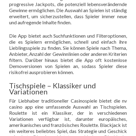
progressive Jackpots, die potenziell lebensverändernde
Gewinne ermöglichen. Die Auswahl an Spielen ist ständig
erweitert, um sicherzustellen, dass Spieler immer neue
und aufregende Inhalte finden.
Die App bietet auch Suchfunktionen und Filteroptionen,
die es Spielern ermöglichen, schnell und einfach ihre
Lieblingsspiele zu finden. Sie können Spiele nach Thema,
Anbieter, Anzahl der Gewinnlinien oder anderen Kriterien
filtern. Darüber hinaus bietet die App oft kostenlose
Demoversionen von Spielen an, sodass Spieler diese
risikofrei ausprobieren können.
Tischspiele – Klassiker und
Variationen
Für Liebhaber traditioneller Casinospiele bietet die nv
casino app eine umfassende Auswahl an Tischspielen.
Roulette ist ein Klassiker, der in verschiedenen
Variationen verfügbar ist, darunter europäisches,
amerikanisches und französisches Roulette. Blackjack ist
ein weiteres beliebtes Spiel, das Strategie und Geschick