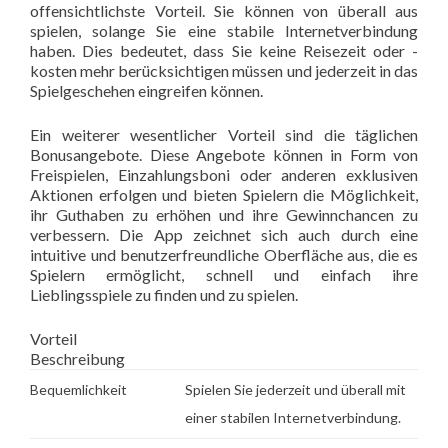
offensichtlichste Vorteil. Sie können von überall aus
spielen, solange Sie eine stabile Internetverbindung
haben. Dies bedeutet, dass Sie keine Reisezeit oder -
kosten mehr berücksichtigen müssen und jederzeit in das
Spielgeschehen eingreifen können.
Ein weiterer wesentlicher Vorteil sind die täglichen
Bonusangebote. Diese Angebote können in Form von
Freispielen, Einzahlungsboni oder anderen exklusiven
Aktionen erfolgen und bieten Spielern die Möglichkeit,
ihr Guthaben zu erhöhen und ihre Gewinnchancen zu
verbessern. Die App zeichnet sich auch durch eine
intuitive und benutzerfreundliche Oberfläche aus, die es
Spielern ermöglicht, schnell und einfach ihre
Lieblingsspiele zu finden und zu spielen.
Vorteil
Beschreibung
Bequemlichkeit
Spielen Sie jederzeit und überall mit
einer stabilen Internetverbindung.