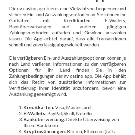
Die nv casino app bietet eine Vielzahl von bequemen und
sicheren Ein- und Auszahlungsoptionen an. Sie können Ihr
Guthaben mit Kreditkarten, E-Wallets,
Banküberweisungen und anderen gängigen
Zahlungsmethoden aufladen und Gewinne auszahlen
lassen. Die App achtet darauf, dass alle Transaktionen
schnell und zuverlässig abgewickelt werden.
Die verfügbaren Ein- und Auszahlungsoptionen können je
nach Land variieren. Informationen zu den verfügbaren
Optionen für Ihr Land finden Sie in den
Zahlungsbedingungen der nv casino app. Die App behält
sich das Recht vor, zusätzliche Informationen zur
Verifizierung Ihrer Identität anzufordern, bevor eine
Auszahlung genehmigt wird.
Kreditkarten:
Visa, Mastercard
E-Wallets:
PayPal, Skrill, Neteller
Banküberweisung:
Direkte Überweisung von
Ihrem Bankkonto
Kryptowährungen:
Bitcoin, Ethereum (falls