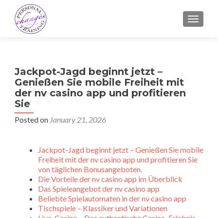
TOGGLE
Jackpot-Jagd beginnt jetzt –
Genießen Sie mobile Freiheit mit
der nv casino app und profitieren
Sie
Posted on
January 21, 2026
Jackpot-Jagd beginnt jetzt – Genießen Sie mobile
Freiheit mit der nv casino app und profitieren Sie
von täglichen Bonusangeboten.
Die Vorteile der nv casino app im Überblick
Das Spieleangebot der nv casino app
Beliebte Spielautomaten in der nv casino app
Tischspiele – Klassiker und Variationen
Live-Casino – Das authentische Casino-Erlebnis