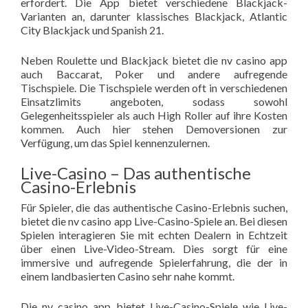
erfordert. Die App bietet verschiedene Blackjack-
Varianten an, darunter klassisches Blackjack, Atlantic
City Blackjack und Spanish 21.
Neben Roulette und Blackjack bietet die nv casino app
auch Baccarat, Poker und andere aufregende
Tischspiele. Die Tischspiele werden oft in verschiedenen
Einsatzlimits angeboten, sodass sowohl
Gelegenheitsspieler als auch High Roller auf ihre Kosten
kommen. Auch hier stehen Demoversionen zur
Verfügung, um das Spiel kennenzulernen.
Live-Casino – Das authentische
Casino-Erlebnis
Für Spieler, die das authentische Casino-Erlebnis suchen,
bietet die nv casino app Live-Casino-Spiele an. Bei diesen
Spielen interagieren Sie mit echten Dealern in Echtzeit
über einen Live-Video-Stream. Dies sorgt für eine
immersive und aufregende Spielerfahrung, die der in
einem landbasierten Casino sehr nahe kommt.
Die nv casino app bietet Live-Casino-Spiele wie Live-