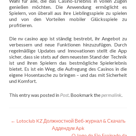
Wahl für alle, die das Casino-Erlebnis in vollen Zügen
genießen möchten. Die Anwendung ermöglicht es
Spielern, von überall aus ihre Lieblingsspiele zu spielen
und von den Vorteilen mobiler Glücksspiele zu
profitieren.
Die nv casino app ist ständig bestrebt, ihr Angebot zu
verbessern und neue Funktionen hinzuzufügen. Durch
regelmäßige Updates und Innovationen stellt die App
sicher, dass sie stets auf dem neuesten Stand der Technik
ist und ihren Spielern das bestmögliche Spielerlebnis
bietet. Es ist ein Weg, die Aufregung des Casinos in die
eigene Hosentasche zu bringen – und das mit Sicherheit
und Komfort.
This entry was posted in
Post
. Bookmark the
permalink
.
Post
←
Lotoclub KZ Должностной Веб-журнал & Скачать
Аддендум Apk
navigation
O Jogo do Fio Espinado da