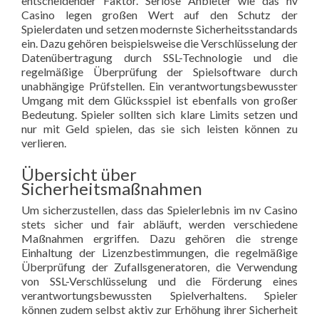
entscheidender Faktor. Seriöse Anbieter wie das nv
Casino legen großen Wert auf den Schutz der
Spielerdaten und setzen modernste Sicherheitsstandards
ein. Dazu gehören beispielsweise die Verschlüsselung der
Datenübertragung durch SSL-Technologie und die
regelmäßige Überprüfung der Spielsoftware durch
unabhängige Prüfstellen. Ein verantwortungsbewusster
Umgang mit dem Glücksspiel ist ebenfalls von großer
Bedeutung. Spieler sollten sich klare Limits setzen und
nur mit Geld spielen, das sie sich leisten können zu
verlieren.
Übersicht über
Sicherheitsmaßnahmen
Um sicherzustellen, dass das Spielerlebnis im nv Casino
stets sicher und fair abläuft, werden verschiedene
Maßnahmen ergriffen. Dazu gehören die strenge
Einhaltung der Lizenzbestimmungen, die regelmäßige
Überprüfung der Zufallsgeneratoren, die Verwendung
von SSL-Verschlüsselung und die Förderung eines
verantwortungsbewussten Spielverhaltens. Spieler
können zudem selbst aktiv zur Erhöhung ihrer Sicherheit