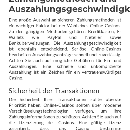
Auszahlungsgeschwindigk
Eine große Auswahl an sicheren Zahlungsmethoden ist
ein wichtiger Faktor bei der Wahl eines Online-Casinos.
Zu den gängigen Methoden gehören Kreditkarten, E-
Wallets wie PayPal und Neteller sowie
Banküberweisungen. Die Auszahlungsgeschwindigkeit
ist ebenfalls entscheidend. Seriöse Online-Casinos
bearbeiten Auszahlungsanträge schnell und zuverlässig.
Achten Sie auch auf mögliche Gebühren für Ein- und
Auszahlungen. Eine schnelle und unkomplizierte
Auszahlung ist ein Zeichen für ein vertrauenswürdiges
Casino.
Sicherheit der Transaktionen
Die Sicherheit Ihrer Transaktionen sollte oberste
Priorität haben. Online-Casinos sollten über moderne
Verschlüsselungstechnologien verfügen, um Ihre
Zahlungsinformationen zu schützen. Achten Sie auch auf
die Lizenzierung des Casinos. Eine gültige Lizenz
garantiert, dass das Casino bestimmte