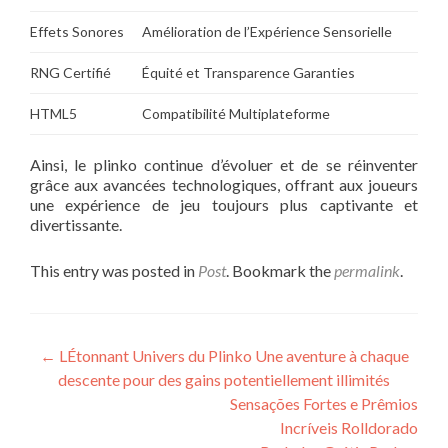
Effets Sonores
Amélioration de l’Expérience Sensorielle
RNG Certifié
Équité et Transparence Garanties
HTML5
Compatibilité Multiplateforme
Ainsi, le plinko continue d’évoluer et de se réinventer
grâce aux avancées technologiques, offrant aux joueurs
une expérience de jeu toujours plus captivante et
divertissante.
This entry was posted in
Post
. Bookmark the
permalink
.
Post
←
LÉtonnant Univers du Plinko Une aventure à chaque
descente pour des gains potentiellement illimités
navigation
Sensações Fortes e Prêmios
Incríveis Rolldorado