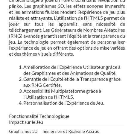
plinko. Les graphismes 3D, les effets sonores immersifs
et les animations fluides rendent l’expérience de jeu plus
réaliste et attrayante. L’utilisation de l’HTML5 permet de
jouer sur tous les appareils, sans nécessité de
téléchargement. Les Générateurs de Nombres Aléatoires
(RNG) avancés garantissent l’équité et la transparence du
jeu. La technologie permet également de personnaliser
l’expérience de jeu en offrant des options de mise variées
et des thèmes visuels différents.
Amélioration de l’Expérience Utilisateur grâce à
des Graphismes et des Animations de Qualité.
Garantie de l’Équité et de la Transparence grâce
aux RNG Certifiés.
Accessibilité Multiplateforme grâce à
l’Utilisation de l’HTML5.
Personnalisation de l’Expérience de Jeu.
Fonctionnalité Technologique
Impact sur le Jeu
Graphismes 3D
Immersion et Réalisme Accrus