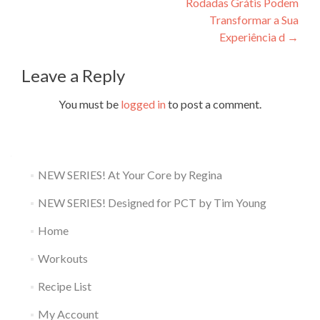
Rodadas Grátis Podem
Transformar a Sua
Experiência d
→
Leave a Reply
You must be
logged in
to post a comment.
NEW SERIES! At Your Core by Regina
NEW SERIES! Designed for PCT by Tim Young
Home
Workouts
Recipe List
My Account