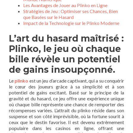
Les Avantages de Jouer au Plinko en Ligne
Stratégies de Jeu : Optimiser ses Chances, Bien
que Basées sur le Hasard
Impact de la Technologie sur le Plinko Moderne
L’art du hasard maîtrisé :
Plinko, le jeu où chaque
bille révèle un potentiel
de gains insoupçonné.
Le
plinko
est un jeu d’arcade captivant, qui a su conquérir
le cœur des joueurs grâce à sa simplicité et à son
potentiel de gains excitant. Basé sur le principe de la
gravité et du hasard, ce jeu offre une expérience unique
où chaque bille représente une chance de remporter des
récompenses variées. L’attrait du plinko réside dans son
suspense et son côté imprévisible, où la fortune sourit à
ceux que le destin favorise. Il est devenu extrêmement
populaire dans les casinos en ligne, offrant une