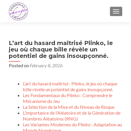
TOGGLE
L’art du hasard maîtrisé Plinko, le
jeu où chaque bille révèle un
potentiel de gains insoupçonné.
Posted on
February 8, 2026
L’art du hasard maîtrisé : Plinko, le jeu où chaque
bille révèle un potentiel de gains insoupçonné.
Les Fondamentaux du Plinko : Comprendre le
Mécanisme du Jeu
La Sélection de la Mise et du Niveau de Risque
L’Importance de l’Aléatoire et de la Génération de
Nombres Aléatoires (RNG)
Les Variantes Modernes du Plinko : Adaptation au
Monde Numérique