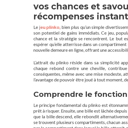
vos chances et savou
récompenses instant
Le
jeu plinko
, bien plus qu’un simple divertisse
son potentiel de gains immédiats. Ce jeu, popula
chance et la stratégie se rencontrent. Le but es
espérer qu’elle atterrisse dans un compartiment o
nouvelle demeure en ligne, offrant une accessibil
L’attrait du plinko réside dans sa simplicité a
chaque rebond contre une cheville, contribue
conséquentes, même avec une mise modeste, attise
l’avantage de pouvoir être joué à tout moment, d
Comprendre le fonction
Le principe fondamental du plinko est étonnamme
prêt à risquer. Ensuite, une bille est lâchée depu
que la bille descend, elle rebondit alternativemen
se trouvent plusieurs compartiments, chacun asso
par le compartiment dans lequel la bille atterrit, m