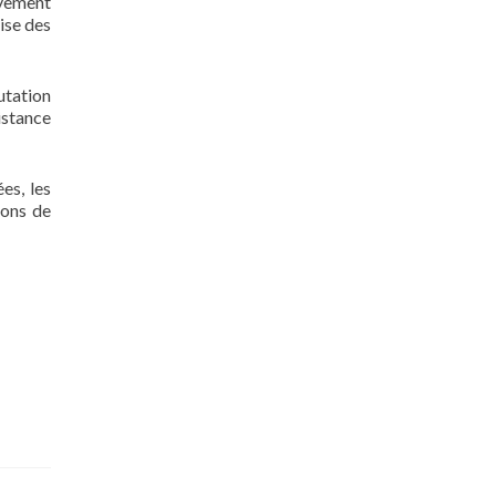
ivement
lise des
utation
istance
es, les
ions de