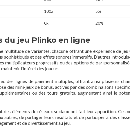
100x
5%
0x
20%
s du jeu Plinko en ligne
ne multitude de variantes, chacune offrant une expérience de jeu 
 sophistiqués et des effets sonores immersifs. D’autres introduis
des multiplicateurs progressifs ou des options de pari personnalisé
à maintenir l’intérêt des joueurs.
ec des lignes de paiement multiples, offrant ainsi plusieurs cha
ose des mini-jeux de bonus, activés par des combinaisons spécifi
supplémentaires ou des tours gratuits, augmentant ainsi le poten
t des éléments de réseaux sociaux ont fait leur apparition. Ces v
 autres, de partager leurs résultats et de participer à des class
agement et de divertissement au jeu.