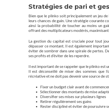
Stratégies de pari et ge
Bien que le plinko soit principalement un jeu de
leurs chances de gain. Une stratégie courante co
ainsi la probabilité de toucher au moins un ga
offrant des multiplicateurs modérés, maximisant a
La gestion du capital est cruciale pour tout jou
dépasser ce montant. Il est également important de
éviter de sombrer dans une spirale de pertes. De p
ses profits et d’éviter de les reperdre.
Il est important de se rappeler que le plinko est 
Il est déconseillé de miser des sommes que l’o
récréative et ne doit pas devenir une source de s
Fixer un budget clair avant de commence
Sélectionner des montants de mise adapté
Diversifier ses mises sur plusieurs lignes
Retirer régulièrement ses gains
Rester discipliné et éviter de poursuivre s