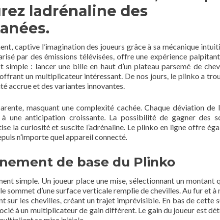
rez ladrénaline des
anées.
ment, captive l’imagination des joueurs grâce à sa mécanique intuiti
risé par des émissions télévisées, offre une expérience palpitant
t simple : lancer une bille en haut d’un plateau parsemé de chevi
ffrant un multiplicateur intéressant. De nos jours, le plinko a tro
ité accrue et des variantes innovantes.
pparente, masquant une complexité cachée. Chaque déviation de la
 à une anticipation croissante. La possibilité de gagner des
 la curiosité et suscite l’adrénaline. Le plinko en ligne offre ég
epuis n’importe quel appareil connecté.
nement de base du Plinko
nt simple. Un joueur place une mise, sélectionnant un montant qu
is le sommet d’une surface verticale remplie de chevilles. Au fur et 
t sur les chevilles, créant un trajet imprévisible. En bas de cette 
cié à un multiplicateur de gain différent. Le gain du joueur est dé
ultipliant sa mise initiale.