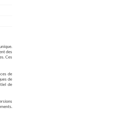
unique.
ent des
es. Ces
nces de
ques de
tiel de
ersions
ements.