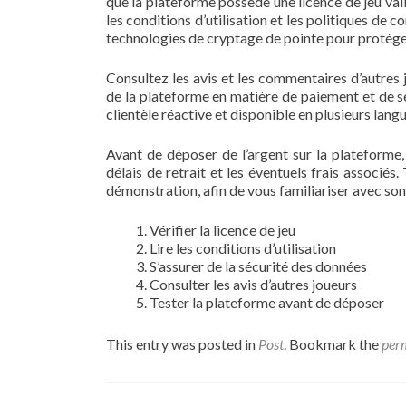
que la plateforme possède une licence de jeu val
les conditions d’utilisation et les politiques de 
technologies de cryptage de pointe pour protéger
Consultez les avis et les commentaires d’autres 
de la plateforme en matière de paiement et de se
clientèle réactive et disponible en plusieurs langu
Avant de déposer de l’argent sur la plateform
délais de retrait et les éventuels frais associé
démonstration, afin de vous familiariser avec so
Vérifier la licence de jeu
Lire les conditions d’utilisation
S’assurer de la sécurité des données
Consulter les avis d’autres joueurs
Tester la plateforme avant de déposer
This entry was posted in
Post
. Bookmark the
per