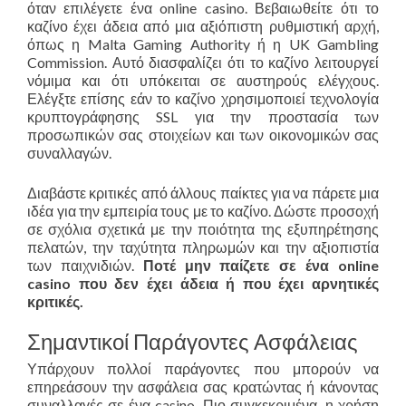
όταν επιλέγετε ένα online casino. Βεβαιωθείτε ότι το
καζίνο έχει άδεια από μια αξιόπιστη ρυθμιστική αρχή,
όπως η Malta Gaming Authority ή η UK Gambling
Commission. Αυτό διασφαλίζει ότι το καζίνο λειτουργεί
νόμιμα και ότι υπόκειται σε αυστηρούς ελέγχους.
Ελέγξτε επίσης εάν το καζίνο χρησιμοποιεί τεχνολογία
κρυπτογράφησης SSL για την προστασία των
προσωπικών σας στοιχείων και των οικονομικών σας
συναλλαγών.
Διαβάστε κριτικές από άλλους παίκτες για να πάρετε μια
ιδέα για την εμπειρία τους με το καζίνο. Δώστε προσοχή
σε σχόλια σχετικά με την ποιότητα της εξυπηρέτησης
πελατών, την ταχύτητα πληρωμών και την αξιοπιστία
των παιχνιδιών.
Ποτέ μην παίζετε σε ένα online
casino που δεν έχει άδεια ή που έχει αρνητικές
κριτικές.
Σημαντικοί Παράγοντες Ασφάλειας
Υπάρχουν πολλοί παράγοντες που μπορούν να
επηρεάσουν την ασφάλεια σας κρατώντας ή κάνοντας
συναλλαγές σε ένα casino. Πιο συγκεκριμένα, η χρήση