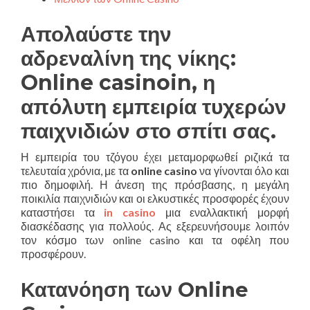
Απολαύστε την
αδρεναλίνη της νίκης:
Online casinoin, η
απόλυτη εμπειρία τυχερών
παιχνιδιών στο σπίτι σας.
Η εμπειρία του τζόγου έχει μεταμορφωθεί ριζικά τα
τελευταία χρόνια, με τα
online casino
να γίνονται όλο και
πιο δημοφιλή. Η άνεση της πρόσβασης, η μεγάλη
ποικιλία παιχνιδιών και οι ελκυστικές προσφορές έχουν
καταστήσει τα
in casino
μια εναλλακτική μορφή
διασκέδασης για πολλούς. Ας εξερευνήσουμε λοιπόν
τον κόσμο των online casino και τα οφέλη που
προσφέρουν.
Κατανόηση των Online