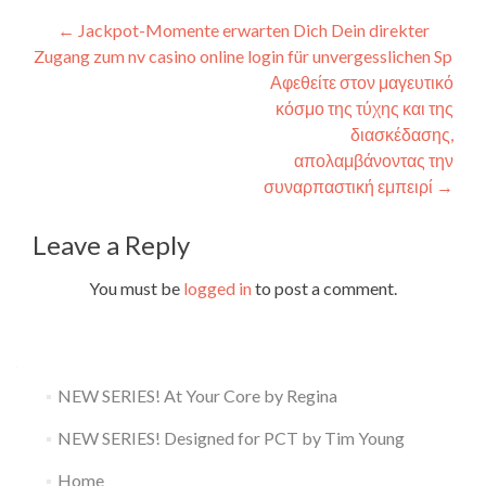
Post
←
Jackpot-Momente erwarten Dich Dein direkter
Zugang zum nv casino online login für unvergesslichen Sp
navigation
Αφεθείτε στον μαγευτικό
κόσμο της τύχης και της
διασκέδασης,
απολαμβάνοντας την
συναρπαστική εμπειρί
→
Leave a Reply
You must be
logged in
to post a comment.
NEW SERIES! At Your Core by Regina
NEW SERIES! Designed for PCT by Tim Young
Home