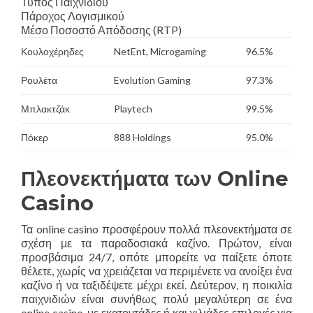
Τύπος Παιχνιδιού
Πάροχος Λογισμικού
Μέσο Ποσοστό Απόδοσης (RTP)
Κουλοχέρηδες
NetEnt, Microgaming
96.5%
Ρουλέτα
Evolution Gaming
97.3%
Μπλακτζάκ
Playtech
99.5%
Πόκερ
888 Holdings
95.0%
Πλεονεκτήματα των Online
Casino
Τα online casino προσφέρουν πολλά πλεονεκτήματα σε
σχέση με τα παραδοσιακά καζίνο. Πρώτον, είναι
προσβάσιμα 24/7, οπότε μπορείτε να παίξετε όποτε
θέλετε, χωρίς να χρειάζεται να περιμένετε να ανοίξει ένα
καζίνο ή να ταξιδέψετε μέχρι εκεί. Δεύτερον, η ποικιλία
παιχνιδιών είναι συνήθως πολύ μεγαλύτερη σε ένα
online casino, με εκατοντάδες ή και χιλιάδες επιλογές για