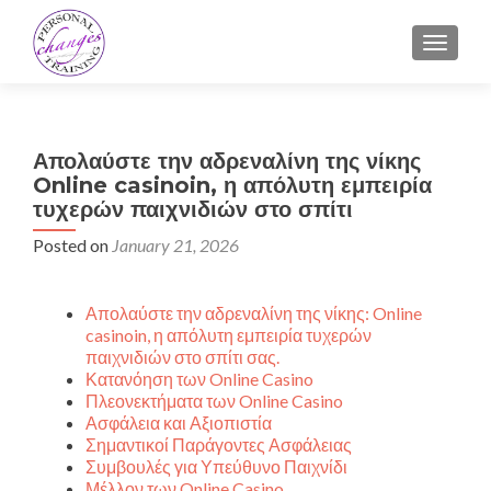
TOGGLE
Απολαύστε την αδρεναλίνη της νίκης
Online casinoin, η απόλυτη εμπειρία
τυχερών παιχνιδιών στο σπίτι
Posted on
January 21, 2026
Απολαύστε την αδρεναλίνη της νίκης: Online
casinoin, η απόλυτη εμπειρία τυχερών
παιχνιδιών στο σπίτι σας.
Κατανόηση των Online Casino
Πλεονεκτήματα των Online Casino
Ασφάλεια και Αξιοπιστία
Σημαντικοί Παράγοντες Ασφάλειας
Συμβουλές για Υπεύθυνο Παιχνίδι
Μέλλον των Online Casino