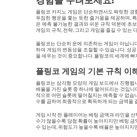
경험을 누려보세요!
플링코 카지노 게임은 단순하면서도 짜릿한 경험
푸짐한 행운을 쫓는 듯한 즐거움을 제공하며, 
은 예측 불가능한 결과와 쉬운 규칙 덕분에 초
게임의 규칙, 전략, 그리고 게임을 즐길 수 있는
플링코는 단순히 운에 의존하는 게임이 아닙니다
하여 게임의 변동성을 조절할 수 있습니다. 성
을 세우는 것이 중요합니다. 플링코의 세계에 
플링코 게임의 기본 규칙 이
플링코는 삼각형 모양의 게임 보드에서 진행됩니
배율을 가진 슬롯 중 하나에 떨어뜨리는 것입니다.
적으로 어떤 슬롯에 떨어질지는 예측할 수 없습니
수를 곱하여 최종적으로 획득하게 되는 금액을 
게임 시작 전 플레이어는 베팅 금액과 라인을 선
수가 많을수록 당첨 확률이 높아지지만 베팅 금액도 
수 있는데, 위험도가 높을수록 배율은 높아지지