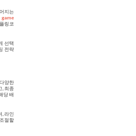
떨어지는
o game
 플링코
게 선택
팅 전략
 다양한
, 최종
해당 배
, 라인
 조절할