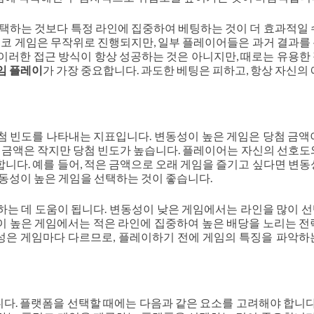
선택하는 것보다 특정 라인에 집중하여 베팅하는 것이 더 효과적일 
링코 게임은 무작위로 진행되지만, 일부 플레이어들은 과거 결과를
이러한 접근 방식이 항상 성공하는 것은 아니지만, 때로는 유용한
임 플레이
가 가장 중요합니다. 과도한 베팅은 피하고, 항상 자신의 
첨 빈도를 나타내는 지표입니다. 변동성이 높은 게임은 당첨 금액
첨 금액은 작지만 당첨 빈도가 높습니다. 플레이어는 자신의 선호도
니다. 예를 들어, 적은 금액으로 오래 게임을 즐기고 싶다면 변동
변동성이 높은 게임을 선택하는 것이 좋습니다.
하는 데 도움이 됩니다. 변동성이 낮은 게임에서는 라인을 많이 
이 높은 게임에서는 적은 라인에 집중하여 높은 배당을 노리는 전
성은 게임마다 다르므로, 플레이하기 전에 게임의 특징을 파악하
. 플랫폼을 선택할 때에는 다음과 같은 요소를 고려해야 합니다.