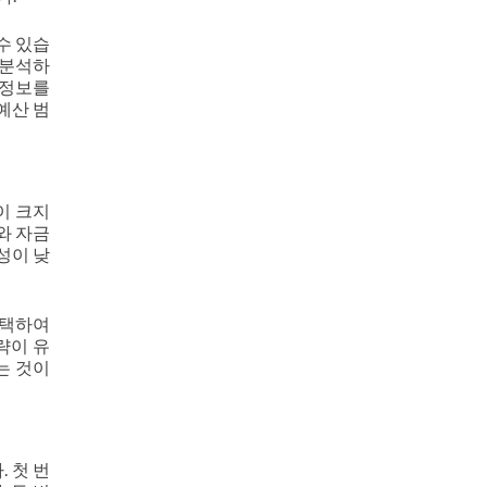
수 있습
 분석하
 정보를
예산 범
이 크지
와 자금
성이 낮
선택하여
략이 유
는 것이
 첫 번