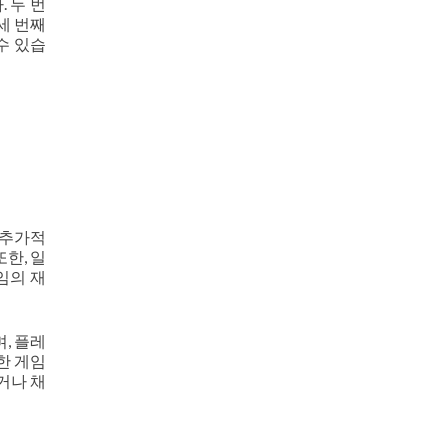
 두 번
세 번째
수 있습
 추가적
한, 일
임의 재
, 플레
한 게임
거나 채