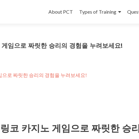
Skip
to
About PCT
Types of Training
Ques
content
 게임으로 짜릿한 승리의 경험을 누려보세요!
임으로 짜릿한 승리의 경험을 누려보세요!
플링코 카지노 게임으로 짜릿한 승