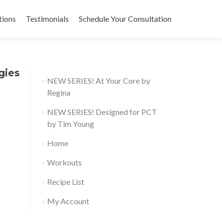
tions
Testimonials
Schedule Your Consultation
gies
NEW SERIES! At Your Core by
Regina
NEW SERIES! Designed for PCT
by Tim Young
Home
Workouts
Recipe List
My Account