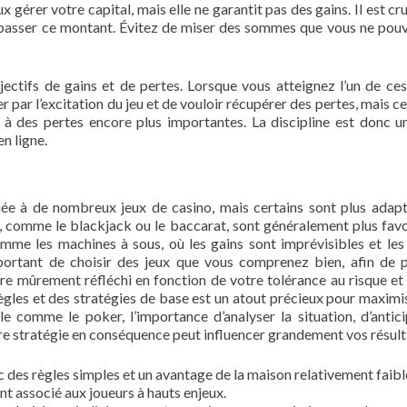
x gérer votre capital, mais elle ne garantit pas des gains. Il est cr
 dépasser ce montant. Évitez de miser des sommes que vous ne pou
ectifs de gains et de pertes. Lorsque vous atteignez l’un de ces 
ter par l’excitation du jeu et de vouloir récupérer des pertes, mais c
 à des pertes encore plus importantes. La discipline est donc u
n ligne.
uée à de nombreux jeux de casino, mais certains sont plus adap
on, comme le blackjack ou le baccarat, sont généralement plus fav
comme les machines à sous, où les gains sont imprévisibles et les
portant de choisir des jeux que vous comprenez bien, afin de 
tre mûrement réfléchi en fonction de votre tolérance au risque et
ègles et des stratégies de base est un atout précieux pour maximi
e comme le poker, l’importance d’analyser la situation, d’antici
e stratégie en conséquence peut influencer grandement vos résult
c des règles simples et un avantage de la maison relativement faibl
nt associé aux joueurs à hauts enjeux.