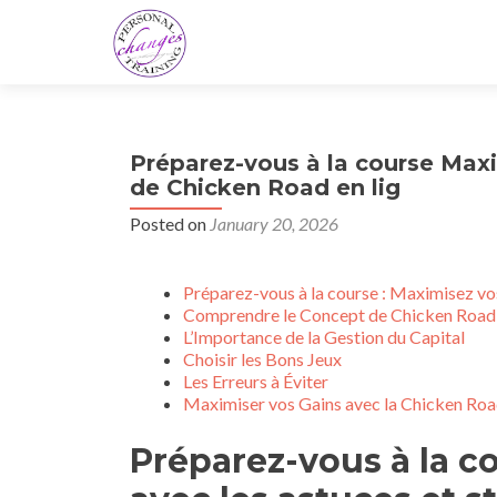
Préparez-vous à la course Maxi
de Chicken Road en lig
Posted on
January 20, 2026
Préparez-vous à la course : Maximisez vos
Comprendre le Concept de Chicken Road
L’Importance de la Gestion du Capital
Choisir les Bons Jeux
Les Erreurs à Éviter
Maximiser vos Gains avec la Chicken Ro
Préparez-vous à la c