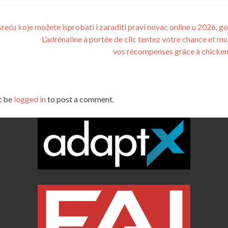
reću koje možete isprobati i zaraditi pravi novac online u 2026. go
L’adrénaline à portée de clic tentez votre chance et mu
vos récompenses grâce à chicke
t be
logged in
to post a comment.