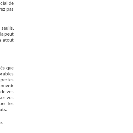
ucial de
vez pas
seuils,
ela peut
n atout
tés que
orables
 pertes
pouvoir
 de vos
ser vos
per les
ats.
e.