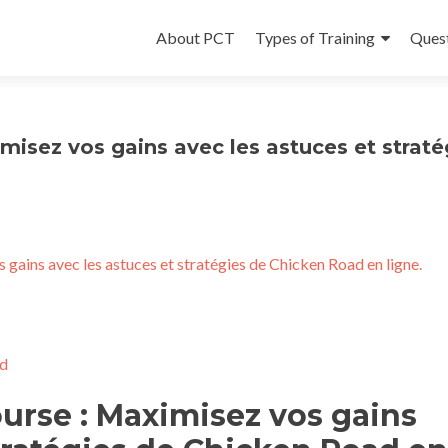
Skip
to
About PCT
Types of Training
Ques
content
misez vos gains avec les astuces et straté
 gains avec les astuces et stratégies de Chicken Road en ligne.
ad
ourse : Maximisez vos gains