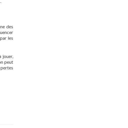
.
une des
fluencer
par les
 jouer,
on peut
 pertes