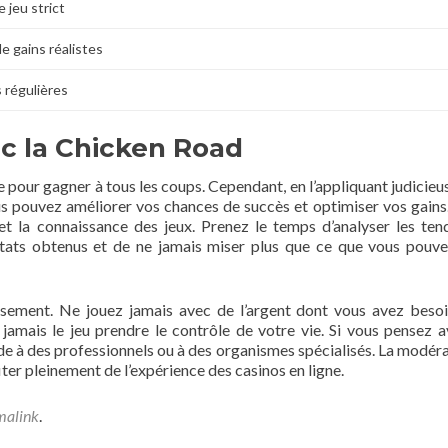
 jeu strict
de gains réalistes
 régulières
c la Chicken Road
e pour gagner à tous les coups. Cependant, en l’appliquant judicie
s pouvez améliorer vos chances de succès et optimiser vos gains.
l et la connaissance des jeux. Prenez le temps d’analyser les ten
ultats obtenus et de ne jamais miser plus que ce que vous pouv
issement. Ne jouez jamais avec de l’argent dont vous avez beso
 jamais le jeu prendre le contrôle de votre vie. Si vous pensez a
ide à des professionnels ou à des organismes spécialisés. La modéra
ter pleinement de l’expérience des casinos en ligne.
malink
.