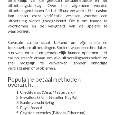
afhankelijk van de gekozen betaalmethode en het
uitbetalingsbedrag. Over het algemeen worden
uitbetalingen binnen 24 tot 48 uur verwerkt. Het casino
kan echter extra verificatie vereisen voordat een
uitbetaling wordt goedgekeurd. Dit is om fraude te
voorkomen en de veiligheid van de spelers te
waarborgen.
Savaspin casino staat bekend om zijn snelle en
betrouwbare uitbetalingen. Spelers waarderen het dat ze
hun winsten snel en gemakkelijk kunnen opnemen. Het
casino streeft ernaar om alle uitbetalingsverzoeken zo
snel mogelijk te verwerken, zonder onnodige
vertragingen of problemen.
Populaire betaalmethoden
overzicht
Creditcards (Visa, Mastercard)
E-wallets (Skrill, Neteller, PayPal)
Bankoverschrijving
Paysafecard
Cryptocurrencies (Bitcoin, Ethereum)