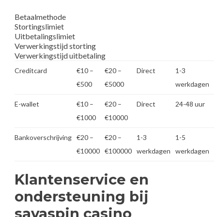
Betaalmethode
Stortingslimiet
Uitbetalingslimiet
Verwerkingstijd storting
Verwerkingstijd uitbetaling
Creditcard
€10 –
€20 –
Direct
1-3
€500
€5000
werkdagen
E-wallet
€10 –
€20 –
Direct
24-48 uur
€1000
€10000
Bankoverschrijving
€20 –
€20 –
1-3
1-5
€10000
€100000
werkdagen
werkdagen
Klantenservice en
ondersteuning bij
savaspin casino