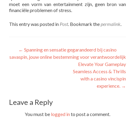
moet een vorm van entertainment zijn, geen bron van
financiële problemen of stress.
This entry was posted in
Post
. Bookmark the
permalink
.
Post
←
Spanning en sensatie gegarandeerd bij casino
savaspin, jouw online bestemming voor verantwoordelijk
navigation
Elevate Your Gameplay
Seamless Access & Thrills
with a casino vincispin
experience.
→
Leave a Reply
You must be
logged in
to post a comment.