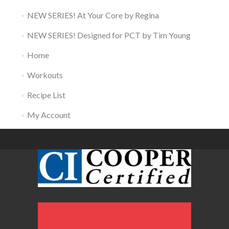
NEW SERIES! At Your Core by Regina
NEW SERIES! Designed for PCT by Tim Young
Home
Workouts
Recipe List
My Account