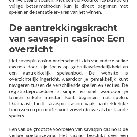
veilige betaalmethoden kun je direct beginnen met
spelen en de sensatie ervaren van het winnen.
De aantrekkingskracht
van savaspin casino: Een
overzicht
Het savaspin casino onderscheidt zich van andere online
casino’s door zijn focus op gebruiksvriendelijkheid en
een aantrekkelijk spelaanbod. De website is
overzichtelijk ingericht, waardoor je gemakkelijk kunt
navigeren tussen de verschillende spellen en secties. De
registratieprocedure is simpel en snel, waardoor je
binnen enkele minuten kunt beginnen met spelen.
Daarnaast biedt savaspin casino vaak aantrekkelijke
bonussen en promoties voor zowel nieuwe als bestaande
spelers.
Een van de grootste voordelen van savaspin casino is de
veilige spelomgeving. Het casino beschikt over een