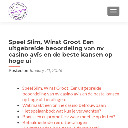
TOGGLE
Speel Slim, Winst Groot Een
uitgebreide beoordeling van nv
casino avis en de beste kansen op
hoge ui
Posted on
January 21, 2026
Speel Slim, Winst Groot: Een uitgebreide
beoordeling van nv casino avis en de beste kansen
op hoge uitbetalingen.
Wat maakt een online casino betrouwbaar?
Het spelaanbod: wat kun je verwachten?
Bonussen en promoties: waar moet je op letten?
Betaalmethoden en uitbetalingen
Klantenservice: hoe goed is de support?