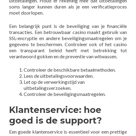
uitbetalingen. Houd er rekening mee dat uitbetalingen
soms langer kunnen duren als je een verificatieproces
moet doorlopen.
Een belangrijk punt is de beveiliging van je financiële
transacties. Een betrouwbaar casino maakt gebruik van
SSL-encryptie en andere beveiligingsmaatregelen om je
gegevens te beschermen. Controleer ook of het casino
een transparant beleid heeft met betrekking tot
verantwoord gokken en de preventie van witwassen.
Controleer de beschikbare betaalmethoden.
Lees de uitbetalingsvoorwaarden.
Let op de verwerkingstijd van
uitbetalingsverzoeken.
Controleer de beveiligingsmaatregelen.
Klantenservice: hoe
goed is de support?
Een goede klantenservice is essentieel voor een prettige