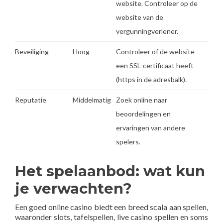
website. Controleer op de
website van de
vergunningverlener.
Beveiliging
Hoog
Controleer of de website
een SSL-certificaat heeft
(https in de adresbalk).
Reputatie
Middelmatig
Zoek online naar
beoordelingen en
ervaringen van andere
spelers.
Het spelaanbod: wat kun
je verwachten?
Een goed online casino biedt een breed scala aan spellen,
waaronder slots, tafelspellen, live casino spellen en soms