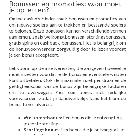
Bonussen en promoties: waar moet
je op letten?
Online casino’s bieden vaak bonussen en promoties aan
om nieuwe spelers aan te trekken en bestaande spelers
te belonen. Deze bonussen kunnen verschillende vormen
aannemen, zoals welkomstbonussen, stortingsbonussen,
gratis spins en cashback bonussen. Het is belangrijk om
de bonusvoorwaarden zorgvuldig door te lezen voordat
je een bonus accepteert.
Let vooral op de inzetvereisten, die aangeven hoeveel je
moet inzetten voordat je de bonus en eventuele winsten
kunt uitbetalen. Ook de maximale inzet per draai en de
geldigheidsduur van de bonus zijn belangrijke factoren
om te overwegen. Kies een bonus met redelijke
voorwaarden, zodat je daadwerkelijk kans hebt om de
bonus te verzilveren.
Welkomstbonus:
Een bonus die je ontvangt bij
je eerste storting.
Stortingsbonus:
Een bonus die je ontvangt als je