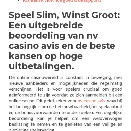
Speel Slim, Winst Groot:
Een uitgebreide
beoordeling van nv
casino avis en de beste
kansen op hoge
uitbetalingen.
De online casinowereld is constant in beweging, met
nieuwe aanbieders en mogelijkheden die regelmatig
verschijnen. Het is voor spelers cruciaal om goed
geïnformeerd te zijn voordat ze zich aanmelden bij een
online casino. Dit geldt zeker voor
nv casino avis
, waarbij
het belangrijk is om de betrouwbaarheid, het spelaanbod
en de bonusvoorwaarden te onderzoeken. Een degelijke
beoordeling kan je helpen om een weloverwogen
beslissing te nemen en te genieten van een veilige en
plezierige spelervaring.