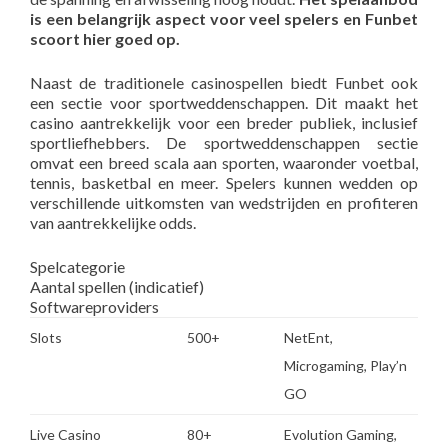
is een belangrijk aspect voor veel spelers en Funbet
scoort hier goed op.
Naast de traditionele casinospellen biedt Funbet ook
een sectie voor sportweddenschappen. Dit maakt het
casino aantrekkelijk voor een breder publiek, inclusief
sportliefhebbers. De sportweddenschappen sectie
omvat een breed scala aan sporten, waaronder voetbal,
tennis, basketbal en meer. Spelers kunnen wedden op
verschillende uitkomsten van wedstrijden en profiteren
van aantrekkelijke odds.
Spelcategorie
Aantal spellen (indicatief)
Softwareproviders
Slots
500+
NetEnt,
Microgaming, Play’n
GO
Live Casino
80+
Evolution Gaming,