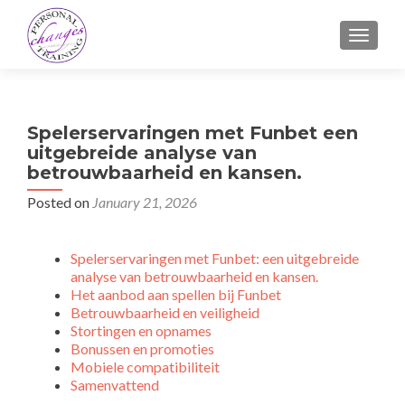
TOGGLE
Spelerservaringen met Funbet een
uitgebreide analyse van
betrouwbaarheid en kansen.
Posted on
January 21, 2026
Spelerservaringen met Funbet: een uitgebreide
analyse van betrouwbaarheid en kansen.
Het aanbod aan spellen bij Funbet
Betrouwbaarheid en veiligheid
Stortingen en opnames
Bonussen en promoties
Mobiele compatibiliteit
Samenvattend