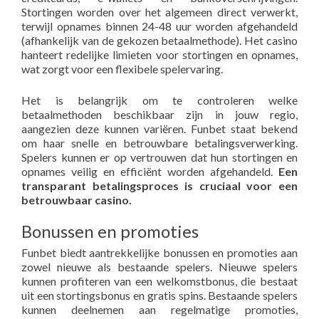
Stortingen worden over het algemeen direct verwerkt,
terwijl opnames binnen 24-48 uur worden afgehandeld
(afhankelijk van de gekozen betaalmethode). Het casino
hanteert redelijke limieten voor stortingen en opnames,
wat zorgt voor een flexibele spelervaring.
Het is belangrijk om te controleren welke
betaalmethoden beschikbaar zijn in jouw regio,
aangezien deze kunnen variëren. Funbet staat bekend
om haar snelle en betrouwbare betalingsverwerking.
Spelers kunnen er op vertrouwen dat hun stortingen en
opnames veilig en efficiënt worden afgehandeld.
Een
transparant betalingsproces is cruciaal voor een
betrouwbaar casino.
Bonussen en promoties
Funbet biedt aantrekkelijke bonussen en promoties aan
zowel nieuwe als bestaande spelers. Nieuwe spelers
kunnen profiteren van een welkomstbonus, die bestaat
uit een stortingsbonus en gratis spins. Bestaande spelers
kunnen deelnemen aan regelmatige promoties,