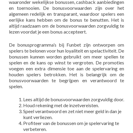
waaronder wekelijkse bonussen, cashback aanbiedingen
en toernooien. De bonusvoorwaarden zijn over het
algemeen redelijk en transparant, waardoor spelers een
eerlijke kans hebben om de bonus te benutten. Het is
altijd raadzaam om de bonusvoorwaarden zorgvuldig te
lezen voordat je een bonus accepteert.
De bonusprogramma’s bij Funbet zijn ontworpen om
spelers te belonen voor hun loyaliteit en spelactiviteit. De
bonussen kunnen worden gebruikt om meer spellen te
spelen en de kans op winst te vergroten. De promoties
voegen een extra dimensie toe aan de spelervaring en
houden spelers betrokken. Het is belangrijk om de
bonusvoorwaarden te begrijpen en verantwoord te
spelen.
Lees altijd de bonusvoorwaarden zorgvuldig door.
Houd rekening met de inzetvereisten.
Speel verantwoord en zet niet meer geld in dan je
kunt verliezen.
Profiteer van de bonussen om je spelervaring te
verbeteren.