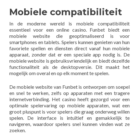
Mobiele compatibiliteit
In de moderne wereld is mobiele compatibiliteit
essentieel voor een online casino. Funbet biedt een
mobiele website die geoptimaliseerd is voor
smartphones en tablets. Spelers kunnen genieten van hun
favoriete spellen en diensten direct vanaf hun mobiele
apparaat, zonder dat er een speciale app nodig is. De
mobiele website is gebruiksvriendelijk en biedt dezelfde
functionaliteit als de desktopversie. Dit maakt het
mogelijk om overal en op elk moment te spelen.
De mobiele website van Funbet is ontworpen om soepel
en snel te werken, zelfs op apparaten met een tragere
internetverbinding. Het casino heeft gezorgd voor een
optimale spelervaring op mobiele apparaten, wat een
groot pluspunt is voor spelers die graag onderweg willen
spelen. De interface is intuïtief en gemakkelijk te
navigeren, waardoor spelers snel kunnen vinden wat ze
zoeken.