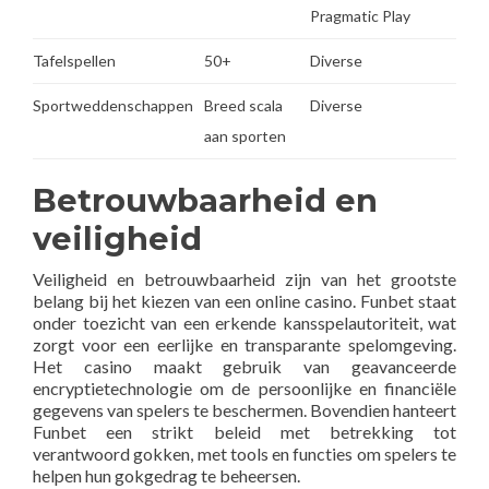
Pragmatic Play
Tafelspellen
50+
Diverse
Sportweddenschappen
Breed scala
Diverse
aan sporten
Betrouwbaarheid en
veiligheid
Veiligheid en betrouwbaarheid zijn van het grootste
belang bij het kiezen van een online casino. Funbet staat
onder toezicht van een erkende kansspelautoriteit, wat
zorgt voor een eerlijke en transparante spelomgeving.
Het casino maakt gebruik van geavanceerde
encryptietechnologie om de persoonlijke en financiële
gegevens van spelers te beschermen. Bovendien hanteert
Funbet een strikt beleid met betrekking tot
verantwoord gokken, met tools en functies om spelers te
helpen hun gokgedrag te beheersen.