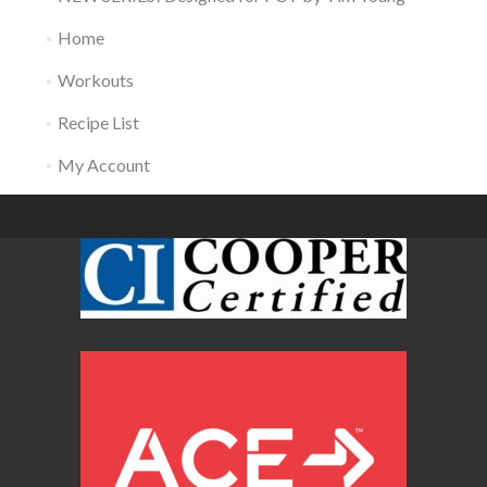
Home
Workouts
Recipe List
My Account