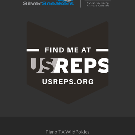
Plano TX
WildPokies