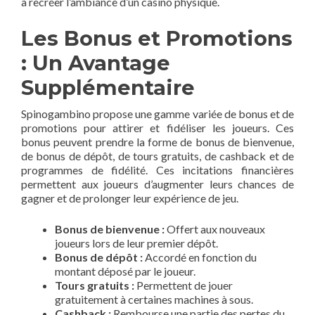
à recréer l’ambiance d’un casino physique.
Les Bonus et Promotions
: Un Avantage
Supplémentaire
Spinogambino propose une gamme variée de bonus et de
promotions pour attirer et fidéliser les joueurs. Ces
bonus peuvent prendre la forme de bonus de bienvenue,
de bonus de dépôt, de tours gratuits, de cashback et de
programmes de fidélité. Ces incitations financières
permettent aux joueurs d’augmenter leurs chances de
gagner et de prolonger leur expérience de jeu.
Bonus de bienvenue :
Offert aux nouveaux
joueurs lors de leur premier dépôt.
Bonus de dépôt :
Accordé en fonction du
montant déposé par le joueur.
Tours gratuits :
Permettent de jouer
gratuitement à certaines machines à sous.
Cashback :
Rembourse une partie des pertes du