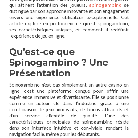
qui attirent l’attention des joueurs,
spinogambino
se
distingue par son approche innovante et son engagement
envers une expérience utilisateur exceptionnelle. Cet
article explore en profondeur ce qu’est spinogambino,
ses caractéristiques uniques, et comment il redéfinit
l’expérience de jeu en ligne.
Qu’est-ce que
Spinogambino ? Une
Présentation
Spinogambino n’est pas simplement un autre casino en
ligne; c’est une plateforme conçue pour offrir une
expérience immersive et divertissante. Elle se positionne
comme un acteur clé dans l’industrie, grâce à une
combinaison de jeux innovants, de bonus attractifs et
d’un service clientèle de qualité. L’une des
caractéristiques principales de spinogambino réside
dans son interface intuitive et conviviale, rendant la
navigation facile, même pour les débutants.