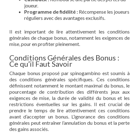
joueur.
Programme de fidélité :
Récompense les joueurs
réguliers avec des avantages exclusifs.
Il est important de lire attentivement les conditions
générales de chaque bonus, notamment les exigences de
mise, pour en profiter pleinement.
Conditions Générales des Bonus :
Ce qu’il Faut Savoir
Chaque bonus proposé par spinogambino est soumis à
des conditions générales spécifiques. Ces conditions
définissent notamment le montant maximal du bonus, le
pourcentage de contribution des différents jeux aux
exigences de mise, la durée de validité du bonus et les
restrictions éventuelles sur les gains. Il est crucial de
prendre le temps de lire attentivement ces conditions
avant d’accepter un bonus. L’ignorance des conditions
générales peut entraîner l’annulation du bonus et la perte
des gains associés.