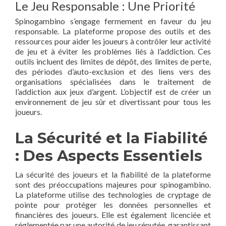
Le Jeu Responsable : Une Priorité
Spinogambino s’engage fermement en faveur du jeu
responsable. La plateforme propose des outils et des
ressources pour aider les joueurs à contrôler leur activité
de jeu et à éviter les problèmes liés à l’addiction. Ces
outils incluent des limites de dépôt, des limites de perte,
des périodes d’auto-exclusion et des liens vers des
organisations spécialisées dans le traitement de
l’addiction aux jeux d’argent. L’objectif est de créer un
environnement de jeu sûr et divertissant pour tous les
joueurs.
La Sécurité et la Fiabilité
: Des Aspects Essentiels
La sécurité des joueurs et la fiabilité de la plateforme
sont des préoccupations majeures pour spinogambino.
La plateforme utilise des technologies de cryptage de
pointe pour protéger les données personnelles et
financières des joueurs. Elle est également licenciée et
réglementée par une autorité de jeu réputée, garantissant