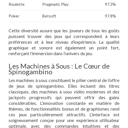
Roulette
Pragmatic Play
97.3%
Poker
Betsoft
97.8%
Cette diversité assure que les joueurs de tous les goûts
puissent trouver des jeux qui correspondent à leurs
préférences et à leur niveau d’expérience. La qualité
graphique et sonore est également un point fort,
renforçant l’immersion dans l’univers du jeu.
Les Machines à Sous : Le Cœur de
Spinogambino
Les machines à sous constituent le pilier central de l’offre
de jeux de spinogambino. Elles incluent des titres
classiques, des machines à sous vidéo modernes et des
jackpots progressifs qui peuvent offrir des gains
considérables. L’innovation constante en matière de
thèmes, de fonctionnalités bonus et de graphismes rend
ces jeux particulièrement attractifs. L’interface est
soigneusement conçue pour une expérience utilisateur
optimale, avec des commandes intuitives et des