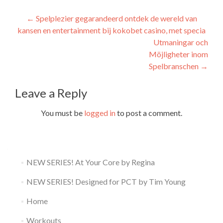
Post
←
Spelplezier gegarandeerd ontdek de wereld van
kansen en entertainment bij kokobet casino, met specia
navigation
Utmaningar och
Möjligheter inom
Spelbranschen
→
Leave a Reply
You must be
logged in
to post a comment.
NEW SERIES! At Your Core by Regina
NEW SERIES! Designed for PCT by Tim Young
Home
Workouts