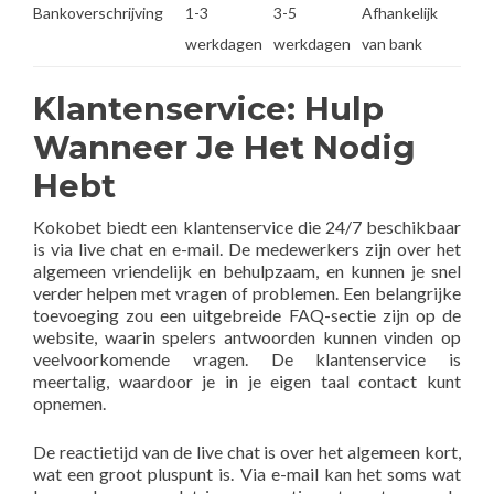
Bankoverschrijving
1-3
3-5
Afhankelijk
werkdagen
werkdagen
van bank
Klantenservice: Hulp
Wanneer Je Het Nodig
Hebt
Kokobet biedt een klantenservice die 24/7 beschikbaar
is via live chat en e-mail. De medewerkers zijn over het
algemeen vriendelijk en behulpzaam, en kunnen je snel
verder helpen met vragen of problemen. Een belangrijke
toevoeging zou een uitgebreide FAQ-sectie zijn op de
website, waarin spelers antwoorden kunnen vinden op
veelvoorkomende vragen. De klantenservice is
meertalig, waardoor je in je eigen taal contact kunt
opnemen.
De reactietijd van de live chat is over het algemeen kort,
wat een groot pluspunt is. Via e-mail kan het soms wat