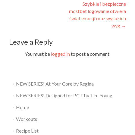
Szybkie i bezpieczne
mostbet logowanie otwiera
świat emocji oraz wysokich
wyg
→
Leave a Reply
You must be
logged in
to post a comment.
NEW SERIES! At Your Core by Regina
NEW SERIES! Designed for PCT by Tim Young
Home
Workouts
Recipe List