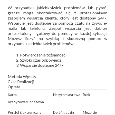
W przypadku jakichkolwiek problemów lub pytań,
gracze mogą skontaktować się z profesjonalnym
zespołem wsparcia klienta, który jest dostępny 24/7.
Wsparcie jest dostępne za pomocą czatu na żywo, e-
maila lub telefonu. Zespół wsparcia jest dobrze
przeszkolony i gotowy do pomocy w każdej sytuacji.
Możesz liczyć na szybką i skuteczną pomoc w
przypadku jakichkolwiek problemów.
Potwierdzenie tożsamości
Szybki czas odpowiedzi
Wsparcie dostępne 24/7
Metoda Wpłaty
Czas Realizacji
Opłata
Karta
Natychmiastowo
Brak
Kredytowa/Debetowa
Portfel Elektroniczny
Do 24 godzin
Może się