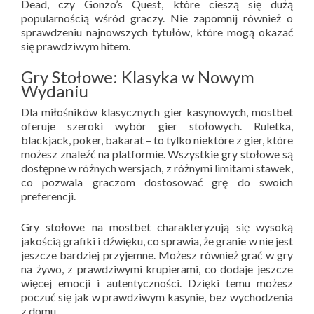
Dead, czy Gonzo’s Quest, które cieszą się dużą
popularnością wśród graczy. Nie zapomnij również o
sprawdzeniu najnowszych tytułów, które mogą okazać
się prawdziwym hitem.
Gry Stołowe: Klasyka w Nowym
Wydaniu
Dla miłośników klasycznych gier kasynowych, mostbet
oferuje szeroki wybór gier stołowych. Ruletka,
blackjack, poker, bakarat – to tylko niektóre z gier, które
możesz znaleźć na platformie. Wszystkie gry stołowe są
dostępne w różnych wersjach, z różnymi limitami stawek,
co pozwala graczom dostosować grę do swoich
preferencji.
Gry stołowe na mostbet charakteryzują się wysoką
jakością grafiki i dźwięku, co sprawia, że granie w nie jest
jeszcze bardziej przyjemne. Możesz również grać w gry
na żywo, z prawdziwymi krupierami, co dodaje jeszcze
więcej emocji i autentyczności. Dzięki temu możesz
poczuć się jak w prawdziwym kasynie, bez wychodzenia
z domu.