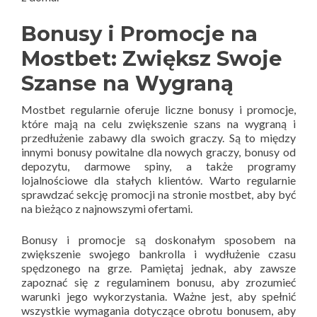
Bonusy i Promocje na
Mostbet: Zwiększ Swoje
Szanse na Wygraną
Mostbet regularnie oferuje liczne bonusy i promocje,
które mają na celu zwiększenie szans na wygraną i
przedłużenie zabawy dla swoich graczy. Są to między
innymi bonusy powitalne dla nowych graczy, bonusy od
depozytu, darmowe spiny, a także programy
lojalnościowe dla stałych klientów. Warto regularnie
sprawdzać sekcję promocji na stronie mostbet, aby być
na bieżąco z najnowszymi ofertami.
Bonusy i promocje są doskonałym sposobem na
zwiększenie swojego bankrolla i wydłużenie czasu
spędzonego na grze. Pamiętaj jednak, aby zawsze
zapoznać się z regulaminem bonusu, aby zrozumieć
warunki jego wykorzystania. Ważne jest, aby spełnić
wszystkie wymagania dotyczące obrotu bonusem, aby