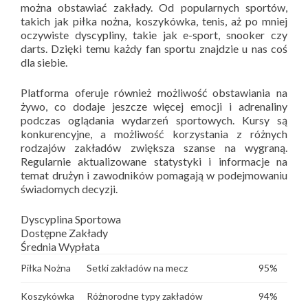
można obstawiać zakłady. Od popularnych sportów,
takich jak piłka nożna, koszykówka, tenis, aż po mniej
oczywiste dyscypliny, takie jak e-sport, snooker czy
darts. Dzięki temu każdy fan sportu znajdzie u nas coś
dla siebie.
Platforma oferuje również możliwość obstawiania na
żywo, co dodaje jeszcze więcej emocji i adrenaliny
podczas oglądania wydarzeń sportowych. Kursy są
konkurencyjne, a możliwość korzystania z różnych
rodzajów zakładów zwiększa szanse na wygraną.
Regularnie aktualizowane statystyki i informacje na
temat drużyn i zawodników pomagają w podejmowaniu
świadomych decyzji.
Dyscyplina Sportowa
Dostępne Zakłady
Średnia Wypłata
Piłka Nożna
Setki zakładów na mecz
95%
Koszykówka
Różnorodne typy zakładów
94%