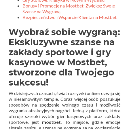
Bonusy i Promocje na Mostbet: Zwiększ Swoje
Szanse na Wygraną
Bezpieczeństwo i Wsparcie Klienta na Mostbet
Wyobraź sobie wygraną:
Ekskluzywne szanse na
zakłady sportowe i gry
kasynowe w Mostbet,
stworzone dla Twojego
sukcesu!
W dzisiejszych czasach, świat rozrywki online rozwija się
w niesamowitym tempie. Coraz więcej osób poszukuje
sposobów na spędzenie wolnego czasu i możliwość
wygrania atrakcyjnych nagród. Jedną z platform, która
oferuje szeroki wybór gier kasynowych oraz zakłady
sportowe, jest
mostbet
. To miejsce, gdzie emocje
sięgają zenitu, a szanse na wygraną są na wyciągnięcie