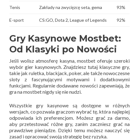
Tenis
Zakłady na zwycięzcę seta, gema
93%
E-sport
CS:GO, Dota 2, League of Legends
92%
Gry Kasynowe Mostbet:
Od Klasyki po Nowości
Jeśli wolisz atmosferę kasyna, mostbet oferuje szeroki
wybór gier kasynowych. Znajdziesz tutaj klasyczne gry,
takie jak ruletka, blackjack, poker, ale także nowoczesne
sloty z fascynującymi motywami i dodatkowymi
funkcjami. Regularnie dodawane nowości zapewniają, że
gra na mostbet nigdy się nie nudzi.
Wszystkie gry kasynowe są dostępne w różnych
wersjach, co pozwala graczom wybrać tę, która najlepiej
odpowiada ich preferencjom. Możesz grać za darmo,
aby przetestować różne gry, zanim zaczniesz grać na
prawdziwe pieniądze. Dzięki temu możesz nauczyć się
zasad i opracować swoją strategię bez ryzyka.