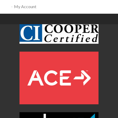
My Account