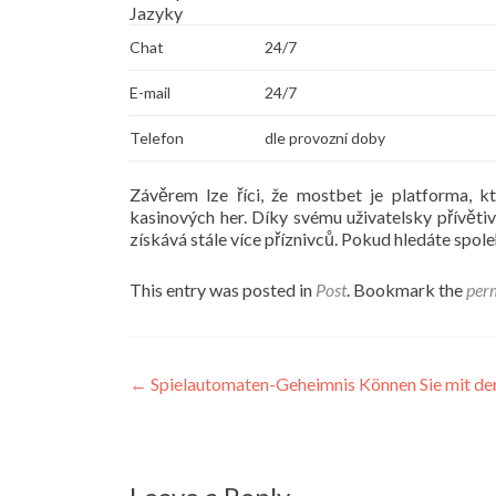
Jazyky
Chat
24/7
E-mail
24/7
Telefon
dle provozní doby
Závěrem lze říci, že mostbet je platforma, k
kasinových her. Díky svému uživatelsky přívěti
získává stále více příznivců. Pokud hledáte spol
This entry was posted in
Post
. Bookmark the
per
Post
←
Spielautomaten-Geheimnis Können Sie mit de
navigation