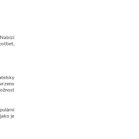
 Nabízí
ostbet,
atelsky
tvrzeno
možnost
pulární
 jako je