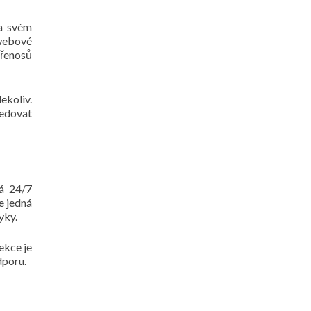
na svém
 webové
přenosů
ekoliv.
ledovat
ná 24/7
e jedná
yky.
ekce je
dporu.