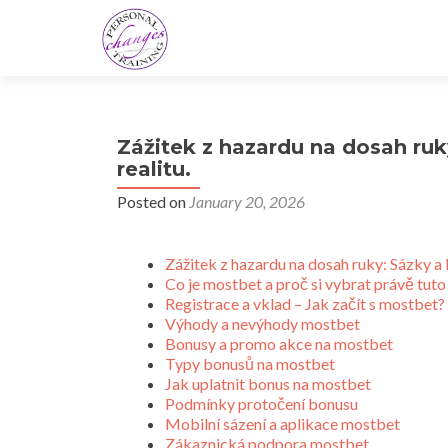
Zážitek z hazardu na dosah ruk
realitu.
Posted on
January 20, 2026
Zážitek z hazardu na dosah ruky: Sázky a k
Co je mostbet a proč si vybrat právě tut
Registrace a vklad – Jak začít s mostbet?
Výhody a nevýhody mostbet
Bonusy a promo akce na mostbet
Typy bonusů na mostbet
Jak uplatnit bonus na mostbet
Podmínky protočení bonusu
Mobilní sázení a aplikace mostbet
Zákaznická podpora mostbet