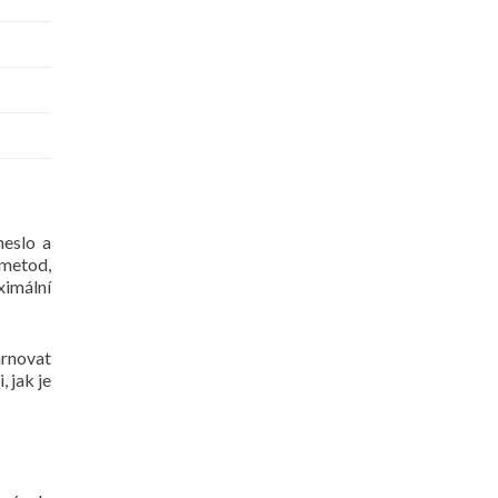
heslo a
 metod,
ximální
hrnovat
 jak je