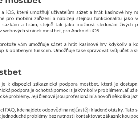
ce mostbet
 a iOS, které umožňují uživatelům sázet a hrát kasinové hry 
né pro mobilní zařízení a nabízejí stejnou funkcionalitu jako
m sázkám a hrám, stejně tak jako možnost sledování živých 
é z webových stránek mostbet, pro Android i iOS.
 protože vám umožňuje sázet a hrát kasinové hry kdykoliv a kd
ístup k oblíbeným funkcím. Umožňuje také spravovat svůj účet a s
stbet
je k dispozici zákaznická podpora mostbet, která je dostup
znická podpora je ochotná pomoci s jakýmkoliv problémem, ať už s
cké problémy. Její členové jsou profesionální a hovoří několika jaz
i FAQ, kde najdete odpovědi na nejčastěji kladené otázky. Tato s
it jednoduché problémy bez nutnosti kontaktovat zákaznickou po