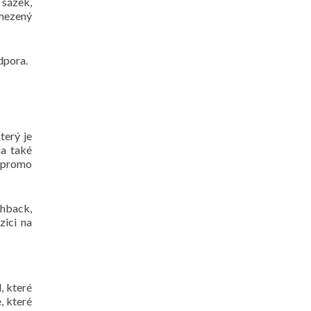
 sázek,
omezený
dpora.
terý je
ma také
í promo
shback,
zici na
, které
, které