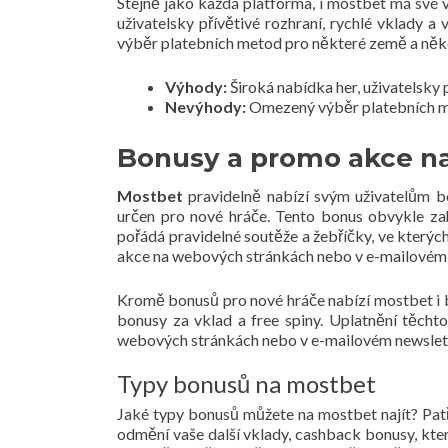
Stejně jako každá platforma, i mostbet má své 
uživatelsky přívětivé rozhraní, rychlé vklady
výběr platebních metod pro některé země a něk
Výhody:
Široká nabídka her, uživatelsky 
Nevýhody:
Omezený výběr platebních me
Bonusy a promo akce n
Mostbet
pravidelně nabízí svým uživatelům bo
určen pro nové hráče. Tento bonus obvykle zah
pořádá pravidelné soutěže a žebříčky, ve kterých
akce na webových stránkách nebo v e-mailovém 
Kromě bonusů pro nové hráče nabízí mostbet i 
bonusy za vklad a free spiny. Uplatnění těcht
webových stránkách nebo v e-mailovém newslet
Typy bonusů na mostbet
Jaké typy bonusů můžete na mostbet najít? Patří
odmění vaše další vklady, cashback bonusy, kte