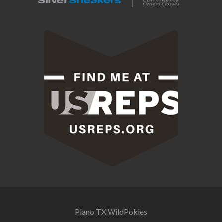
Plano TX
WildPokies