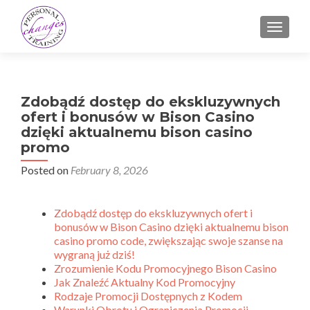
TOGGLE
Zdobądź dostęp do ekskluzywnych
ofert i bonusów w Bison Casino
dzięki aktualnemu bison casino
promo
Posted on
February 8, 2026
Zdobądź dostęp do ekskluzywnych ofert i
bonusów w Bison Casino dzięki aktualnemu bison
casino promo code, zwiększając swoje szanse na
wygraną już dziś!
Zrozumienie Kodu Promocyjnego Bison Casino
Jak Znaleźć Aktualny Kod Promocyjny
Rodzaje Promocji Dostępnych z Kodem
Warunki Obrotu i Ograniczenia Promocji