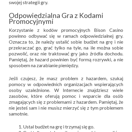
swojej strategii gry.
Odpowiedzialna Gra z Kodami
Promocyjnymi
Korzystanie z kodów promocyjnych Bison Casino
powinno odbywać się w ramach odpowiedzialnej gry.
Oznacza to, że należy ustalić sobie budżet na grę i nie
przekraczać go, grać tylko na tyle, na ile można sobie
pozwolić, oraz nie traktować gry jako źródła dochodu.
Pamiętaj, że hazard powinien być formą rozrywki, a nie
sposobem na zarabianie pieniędzy.
Jeśli czujesz, że masz problem z hazardem, szukaj
pomocy w odpowiednich organizacjach wspierających
osoby uzależnione. W Internecie znajdziesz wiele
zasobów, które oferują pomoc i wsparcie dla osób
zmagających się z problemami z hazardem. Pamiętaj, że
nie jesteś sam i nie musisz mierzyć się z tym problemem
samotnie.
Ustal budżet na grę i trzymaj się go.