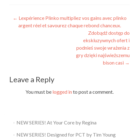
Post
←
Lexpérience Plinko multipliez vos gains avec plinko
argent réel et savourez chaque rebond chanceux.
navigation
Zdobądź dostęp do
ekskluzywnych ofert i
podnieś swoje wrażenia z
gry dzięki najświeższemu
bison casi
→
Leave a Reply
You must be
logged in
to post a comment.
NEW SERIES! At Your Core by Regina
NEW SERIES! Designed for PCT by Tim Young