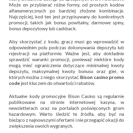
Może on przybierać różne formy, od prostych kodów
alfanumerycznych po bardziej złożone kombinacje.
Najczęściej, kod ten jest przypisywany do konkretnych
promocji, takich jak bonus powitalny, darmowe spiny,
bonus depozytowy lub cashback.
Aby skorzystać z kodu, gracz musi go wprowadzić w
odpowiednim polu podczas dokonywania depozytu lub
rejestracji na platformie. Ważne jest, aby dokładnie
sprawdzić warunki promocji, ponieważ niektóre kody
mogą mieć ograniczenia dotyczące minimalnej kwoty
depozytu, maksymalnej kwoty bonusu oraz gier, w
których można z niego skorzystać.
Bison casino promo
code
jest kluczem do otwartości rabatów.
Aktualne kody promocyjne Bison Casino są regularnie
publikowane na stronie internetowej kasyna, w
newsletterach oraz na portalach poświęconych grom
hazardowym. Warto śledzić te źródła, aby być na
bieżąco z najnowszymi ofertami i nie przegapić okazji do
zwiększenia swoich wygranych.