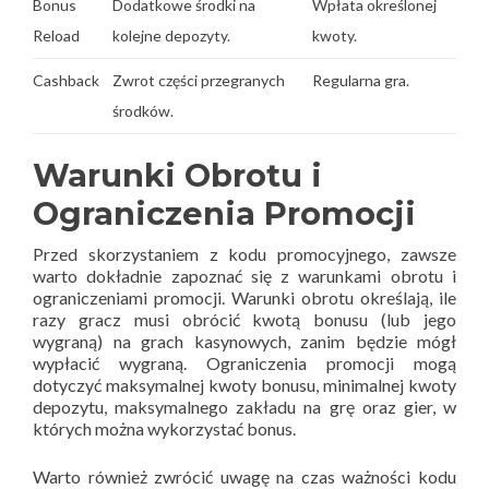
Bonus
Dodatkowe środki na
Wpłata określonej
Reload
kolejne depozyty.
kwoty.
Cashback
Zwrot części przegranych
Regularna gra.
środków.
Warunki Obrotu i
Ograniczenia Promocji
Przed skorzystaniem z kodu promocyjnego, zawsze
warto dokładnie zapoznać się z warunkami obrotu i
ograniczeniami promocji. Warunki obrotu określają, ile
razy gracz musi obrócić kwotą bonusu (lub jego
wygraną) na grach kasynowych, zanim będzie mógł
wypłacić wygraną. Ograniczenia promocji mogą
dotyczyć maksymalnej kwoty bonusu, minimalnej kwoty
depozytu, maksymalnego zakładu na grę oraz gier, w
których można wykorzystać bonus.
Warto również zwrócić uwagę na czas ważności kodu