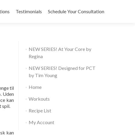
tions
Testimonials
Schedule Your Consultation
NEW SERIES! At Your Core by
Regina
NEW SERIES! Designed for PCT
by Tim Young
Home
nge til
b. Uden
Workouts
rce kan
 spil.
Recipe List
My Account
isk kan