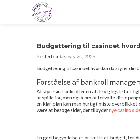
Budgettering til casinoet hvord
Posted on
January 20, 2026
Budgettering til casinoet hvordan du styrer din b
Forståelse af bankroll manage
At styre sin bankroll er en af de vigtigste færdig
at spille for, men også om at forvalte disse pe
en klar plan kan man hurtigt miste overblikket 
være at besøge sider, der tilbyder
nye casino sid
En god begyndelse er at sætte et budget, før du