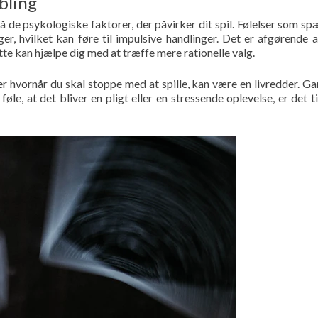
bling
å de psykologiske faktorer, der påvirker dit spil. Følelser som sp
ger, hvilket kan føre til impulsive handlinger. Det er afgørende 
tte kan hjælpe dig med at træffe mere rationelle valg.
er hvornår du skal stoppe med at spille, kan være en livredder. G
le, at det bliver en pligt eller en stressende oplevelse, er det tid