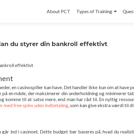
Skip
to
About PCT
Types of Training
Ques
content
an du styrer din bankroll effektivt
ankroll effektivt
ment
heder, en casinospiller kan have. Det handler ikke kun om at have pe
nge på en måde, der maksimerer din underholdning og minimerer ta
og komme til at satse mere, end man har råd til. En nyttig ressou
er med free spins uden indbetaling
, som kan give ekstra værdi til dit
 går ind i casinoet. Dette budget bør baseres på, hvad du realist