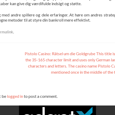
aber kan give dig værdifulde indsigt og støtte.
 med andre spillere og dele erfaringer. At høre om andres strate
 egne metoder til at styre din bankroll mere effektivt.
rmalink
.
Pistolo Casino: Rätsel um die Goldgrube This title is
the 35-165 character limit and uses only German l
characters and letters. The casino name Pistolo Ca
mentioned once in the middle of the t
t be
logged in
to post a comment.