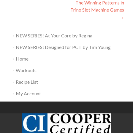
navigation
The Winning Patterns in
Trino Slot Machine Games
→
NEW SERIES! At Your Core by Regina
NEW SERIES! Designed for PCT by Tim Young
Home
Workouts
Recipe List
My Account