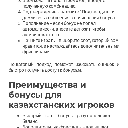
Ввод кода – в поле “Промокод” введите
полученную комбинацию.
Подтверждение – нажмите “Подтвердить” и
дождитесь сообщения о начислении бонуса.
Пополнение – если бонус не попал
автоматически, внесите депозит, чтобы
активировать его.
Начните играть – выберите слот, который вам
нравится, и наслаждайтесь дополнительными
фриспинами.
Пошаговый подход поможет избежать ошибок и
быстро получить доступ к бонусам.
Преимущества и
бонусы для
казахстанских игроков
Быстрый старт – бонусы сразу пополняют
баланс.
Дополнительные фриспины – повышают