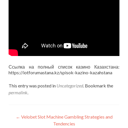
Ссылка на полный список казино Казахстана:
https://iotforumastana.kz/spisok-kazino-kazahstana
This entry was posted in
Uncategorized
. Bookmark the
permalink
.
Post
←
Velobet Slot Machine Gambling Strategies and
Tendencies