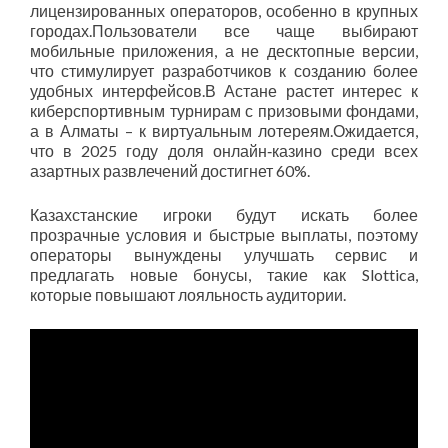
лицензированных операторов, особенно в крупных
городах.Пользователи все чаще выбирают
мобильные приложения, а не десктопные версии,
что стимулирует разработчиков к созданию более
удобных интерфейсов.В Астане растет интерес к
киберспортивным турнирам с призовыми фондами,
а в Алматы – к виртуальным лотереям.Ожидается,
что в 2025 году доля онлайн‑казино среди всех
азартных развлечений достигнет 60%.
Казахстанские игроки будут искать более
прозрачные условия и быстрые выплаты, поэтому
операторы вынуждены улучшать сервис и
предлагать новые бонусы, такие как Slottica,
которые повышают лояльность аудитории.