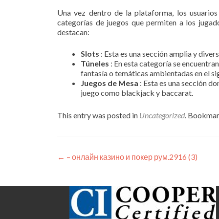
Una vez dentro de la plataforma, los usuarios
categorías de juegos que permiten a los jugado
destacan:
Slots
: Esta es una sección amplia y diver
Túneles
: En esta categoría se encuentra
fantasía o temáticas ambientadas en el si
Juegos de Mesa
: Esta es una sección d
juego como blackjack y baccarat.
This entry was posted in
Uncategorized
. Bookmar
Post
←
– онлайн казино и покер рум.2916 (3)
navigation