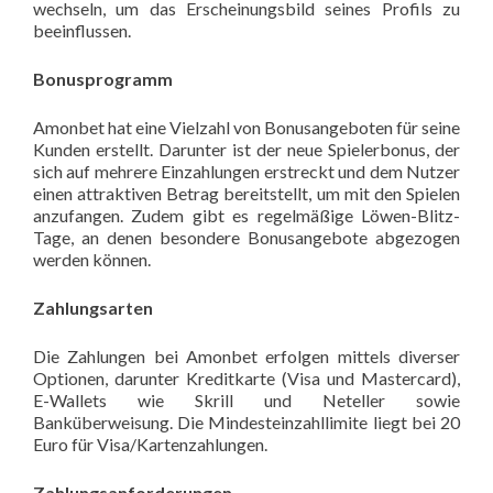
wechseln, um das Erscheinungsbild seines Profils zu
beeinflussen.
Bonusprogramm
Amonbet hat eine Vielzahl von Bonusangeboten für seine
Kunden erstellt. Darunter ist der neue Spielerbonus, der
sich auf mehrere Einzahlungen erstreckt und dem Nutzer
einen attraktiven Betrag bereitstellt, um mit den Spielen
anzufangen. Zudem gibt es regelmäßige Löwen-Blitz-
Tage, an denen besondere Bonusangebote abgezogen
werden können.
Zahlungsarten
Die Zahlungen bei Amonbet erfolgen mittels diverser
Optionen, darunter Kreditkarte (Visa und Mastercard),
E-Wallets wie Skrill und Neteller sowie
Banküberweisung. Die Mindesteinzahllimite liegt bei 20
Euro für Visa/Kartenzahlungen.
Zahlungsanforderungen