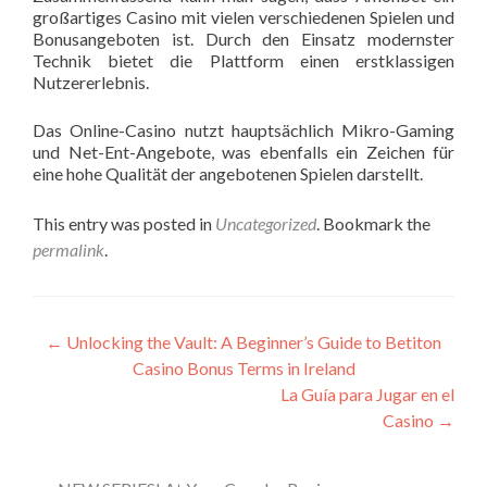
großartiges Casino mit vielen verschiedenen Spielen und
Bonusangeboten ist. Durch den Einsatz modernster
Technik bietet die Plattform einen erstklassigen
Nutzererlebnis.
Das Online-Casino nutzt hauptsächlich Mikro-Gaming
und Net-Ent-Angebote, was ebenfalls ein Zeichen für
eine hohe Qualität der angebotenen Spielen darstellt.
This entry was posted in
Uncategorized
. Bookmark the
permalink
.
Post
←
Unlocking the Vault: A Beginner’s Guide to Betiton
Casino Bonus Terms in Ireland
navigation
La Guía para Jugar en el
Casino
→