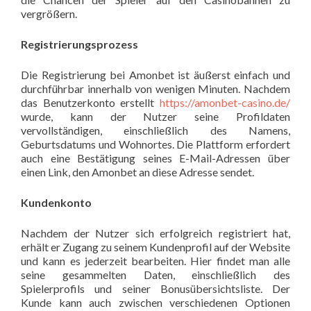
vergrößern.
Registrierungsprozess
Die Registrierung bei Amonbet ist äußerst einfach und
durchführbar innerhalb von wenigen Minuten. Nachdem
das Benutzerkonto erstellt
https://amonbet-casino.de/
wurde, kann der Nutzer seine Profildaten
vervollständigen, einschließlich des Namens,
Geburtsdatums und Wohnortes. Die Plattform erfordert
auch eine Bestätigung seines E-Mail-Adressen über
einen Link, den Amonbet an diese Adresse sendet.
Kundenkonto
Nachdem der Nutzer sich erfolgreich registriert hat,
erhält er Zugang zu seinem Kundenprofil auf der Website
und kann es jederzeit bearbeiten. Hier findet man alle
seine gesammelten Daten, einschließlich des
Spielerprofils und seiner Bonusübersichtsliste. Der
Kunde kann auch zwischen verschiedenen Optionen