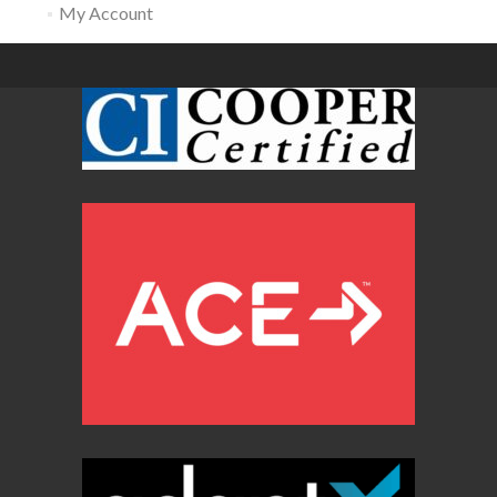
My Account