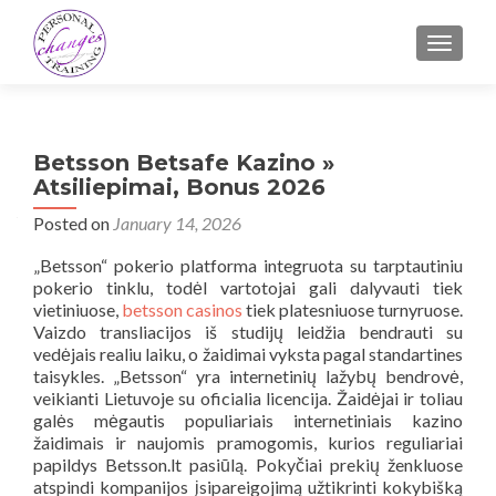
TOGGLE
Betsson Betsafe Kazino »
Atsiliepimai, Bonus 2026
Posted on
January 14, 2026
„Betsson“ pokerio platforma integruota su tarptautiniu
pokerio tinklu, todėl vartotojai gali dalyvauti tiek
vietiniuose,
betsson casinos
tiek platesniuose turnyruose.
Vaizdo transliacijos iš studijų leidžia bendrauti su
vedėjais realiu laiku, o žaidimai vyksta pagal standartines
taisykles. „Betsson“ yra internetinių lažybų bendrovė,
veikianti Lietuvoje su oficialia licencija. Žaidėjai ir toliau
galės mėgautis populiariais internetiniais kazino
žaidimais ir naujomis pramogomis, kurios reguliariai
papildys Betsson.lt pasiūlą. Pokyčiai prekių ženkluose
atspindi kompanijos įsipareigojimą užtikrinti kokybišką