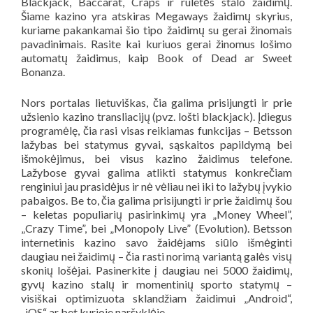
Blackjack, Baccarat, Craps ir ruletės stalo žaidimų.
Šiame kazino yra atskiras Megaways žaidimų skyrius,
kuriame pakankamai šio tipo žaidimų su gerai žinomais
pavadinimais. Rasite kai kuriuos gerai žinomus lošimo
automatų žaidimus, kaip Book of Dead ar Sweet
Bonanza.
Nors portalas lietuviškas, čia galima prisijungti ir prie
užsienio kazino transliacijų (pvz. lošti blackjack). Įdiegus
programėlę, čia rasi visas reikiamas funkcijas – Betsson
lažybas bei statymus gyvai, sąskaitos papildymą bei
išmokėjimus, bei visus kazino žaidimus telefone.
Lažybose gyvai galima atlikti statymus konkrečiam
renginiui jau prasidėjus ir nė vėliau nei iki to lažybų įvykio
pabaigos. Be to, čia galima prisijungti ir prie žaidimų šou
– keletas populiarių pasirinkimų yra „Money Wheel”,
„Crazy Time”, bei „Monopoly Live” (Evolution). Betsson
internetinis kazino savo žaidėjams siūlo išmėginti
daugiau nei žaidimų – čia rasti norimą variantą galės visų
skonių lošėjai. Pasinerkite į daugiau nei 5000 žaidimų,
gyvų kazino stalų ir momentinių sporto statymų –
visiškai optimizuota sklandžiam žaidimui „Android“,
„iOS“ ar bet kurioje naršyklėje.