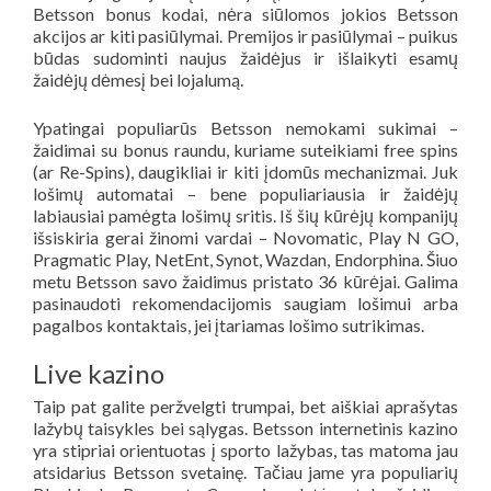
Betsson bonus kodai, nėra siūlomos jokios Betsson
akcijos ar kiti pasiūlymai. Premijos ir pasiūlymai – puikus
būdas sudominti naujus žaidėjus ir išlaikyti esamų
žaidėjų dėmesį bei lojalumą.
Ypatingai populiarūs Betsson nemokami sukimai –
žaidimai su bonus raundu, kuriame suteikiami free spins
(ar Re-Spins), daugikliai ir kiti įdomūs mechanizmai. Juk
lošimų automatai – bene populiariausia ir žaidėjų
labiausiai pamėgta lošimų sritis. Iš šių kūrėjų kompanijų
išsiskiria gerai žinomi vardai – Novomatic, Play N GO,
Pragmatic Play, NetEnt, Synot, Wazdan, Endorphina. Šiuo
metu Betsson savo žaidimus pristato 36 kūrėjai. Galima
pasinaudoti rekomendacijomis saugiam lošimui arba
pagalbos kontaktais, jei įtariamas lošimo sutrikimas.
Live kazino
Taip pat galite peržvelgti trumpai, bet aiškiai aprašytas
lažybų taisykles bei sąlygas. Betsson internetinis kazino
yra stipriai orientuotas į sporto lažybas, tas matoma jau
atsidarius Betsson svetainę. Tačiau jame yra populiarių