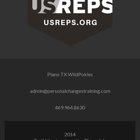
Plano TX
WildPokies
admin@personalchangestraining.com
469.964.8630
2014