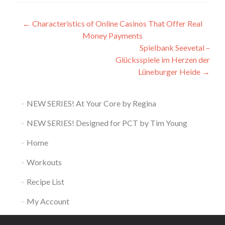
Post
←
Characteristics of Online Casinos That Offer Real
Money Payments
navigation
Spielbank Seevetal –
Glücksspiele im Herzen der
Lüneburger Heide
→
NEW SERIES! At Your Core by Regina
NEW SERIES! Designed for PCT by Tim Young
Home
Workouts
Recipe List
My Account