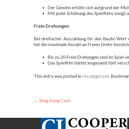
Der Gewinn erhöht sich aufgrund der Mult
Mit jeder Erhöhung des Spielfilms steigt
Freie Drehungen
Bei dreifacher Auszahlung für den Beute-Wert
hat die maximale Anzahl an Freien Drehs bezeichn
Bis zu 20 Freie Drehungen sind im Spiel v
Das Spielfilm bietet insgesamt fünf vers
This entry was posted in
Uncategorized
. Bookmar
Post
←
King Kong Cash
navigation