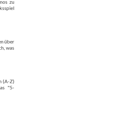
inos zu
ksspiel
en über
ch, was
n (A-Z)
as "5-