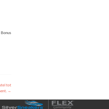
r Bonus
utel tot
ment.
→