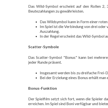
Das Wild-Symbol erscheint auf den Rollen 2, 
Beutezahlungen zu gewährleisten.
Das Wildsymbol kann in Form einer rote
Im Spiel ist die Verbindung von drei oder 
Auszahlung.
In der Regel erscheint das Wild-Symbol auf
Scatter-Symbole
Das Scatter-Symbol "Bonus" kann bei mehreren
jeder Runde präsent.
Insgesamt werden bis zu dreifache Frei-
Bei der Erzielung eines Bonus erhält man
Bonus-Funktion
Der Spielfilm setzt sich fort, wenn die Spiel
erreichen. Im Spiel sind Boni verfügbar und biet