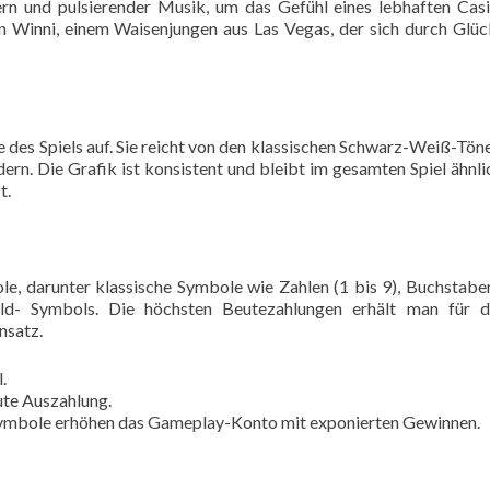
ern und pulsierender Musik, um das Gefühl eines lebhaften Cas
on Winni, einem Waisenjungen aus Las Vegas, der sich durch Glüc
te des Spiels auf. Sie reicht von den klassischen Schwarz-Weiß-Tön
rn. Die Grafik ist konsistent und bleibt im gesamten Spiel ähnli
t.
e, darunter klassische Symbole wie Zahlen (1 bis 9), Buchstabe
ild- Symbols. Die höchsten Beutezahlungen erhält man für d
nsatz.
.
ute Auszahlung.
ymbole erhöhen das Gameplay-Konto mit exponierten Gewinnen.