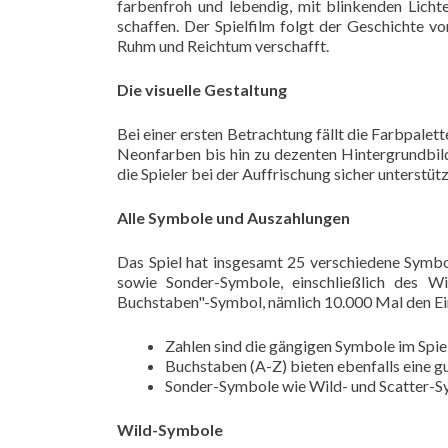
farbenfroh und lebendig, mit blinkenden Licht
schaffen. Der Spielfilm folgt der Geschichte v
Ruhm und Reichtum verschafft.
Die visuelle Gestaltung
Bei einer ersten Betrachtung fällt die Farbpalet
Neonfarben bis hin zu dezenten Hintergrundbilde
die Spieler bei der Auffrischung sicher unterstütz
Alle Symbole und Auszahlungen
Das Spiel hat insgesamt 25 verschiedene Symbol
sowie Sonder-Symbole, einschließlich des W
Buchstaben"-Symbol, nämlich 10.000 Mal den Ei
Zahlen sind die gängigen Symbole im Spiel
Buchstaben (A-Z) bieten ebenfalls eine g
Sonder-Symbole wie Wild- und Scatter-S
Wild-Symbole