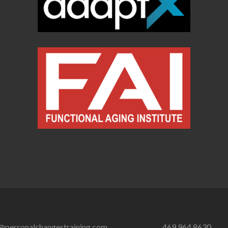
@personalchangestraining.com
469.964.8630