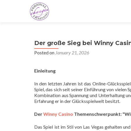
Der große Sieg bei Winny Casin
Posted on
January 21, 2026
Einleitung
In den letzten Jahren ist das Online-Glücksspie
Spiel, das sich seit seiner Einführung von vielen 
Kombination aus Spannung und Unterhaltung und 
Erfahrung er in der Glücksspielwelt besitzt.
Der
Winny Casino
Themenschwerpunkt: "Wi
Das Spiel ist im Stil von Las Vegas gehalten und