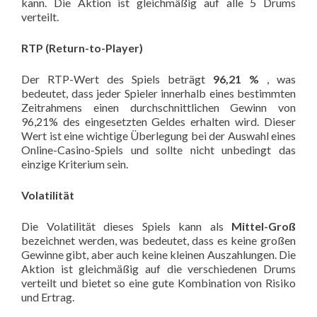
kann. Die Aktion ist gleichmäßig auf alle 5 Drums
verteilt.
RTP (Return-to-Player)
Der RTP-Wert des Spiels beträgt
96,21 %
, was
bedeutet, dass jeder Spieler innerhalb eines bestimmten
Zeitrahmens einen durchschnittlichen Gewinn von
96,21% des eingesetzten Geldes erhalten wird. Dieser
Wert ist eine wichtige Überlegung bei der Auswahl eines
Online-Casino-Spiels und sollte nicht unbedingt das
einzige Kriterium sein.
Volatilität
Die Volatilität dieses Spiels kann als
Mittel-Groß
bezeichnet werden, was bedeutet, dass es keine großen
Gewinne gibt, aber auch keine kleinen Auszahlungen. Die
Aktion ist gleichmäßig auf die verschiedenen Drums
verteilt und bietet so eine gute Kombination von Risiko
und Ertrag.