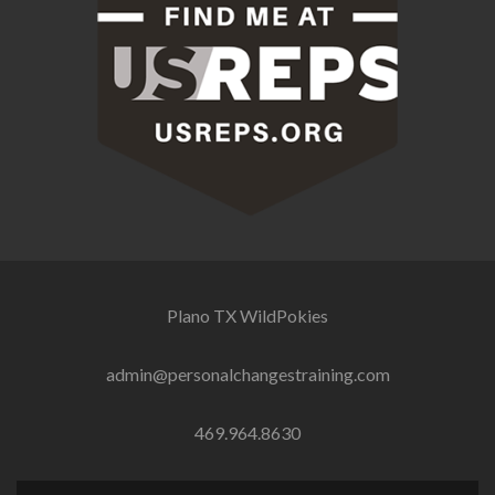
Plano TX
WildPokies
admin@personalchangestraining.com
469.964.8630