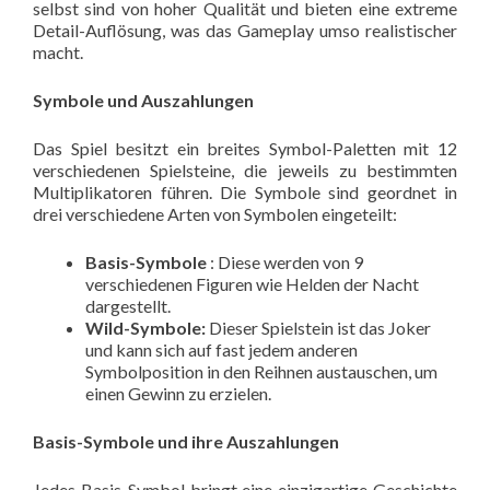
selbst sind von hoher Qualität und bieten eine extreme
Detail-Auflösung, was das Gameplay umso realistischer
macht.
Symbole und Auszahlungen
Das Spiel besitzt ein breites Symbol-Paletten mit 12
verschiedenen Spielsteine, die jeweils zu bestimmten
Multiplikatoren führen. Die Symbole sind geordnet in
drei verschiedene Arten von Symbolen eingeteilt:
Basis-Symbole
: Diese werden von 9
verschiedenen Figuren wie Helden der Nacht
dargestellt.
Wild-Symbole:
Dieser Spielstein ist das Joker
und kann sich auf fast jedem anderen
Symbolposition in den Reihnen austauschen, um
einen Gewinn zu erzielen.
Basis-Symbole und ihre Auszahlungen
Jedes Basis-Symbol bringt eine einzigartige Geschichte