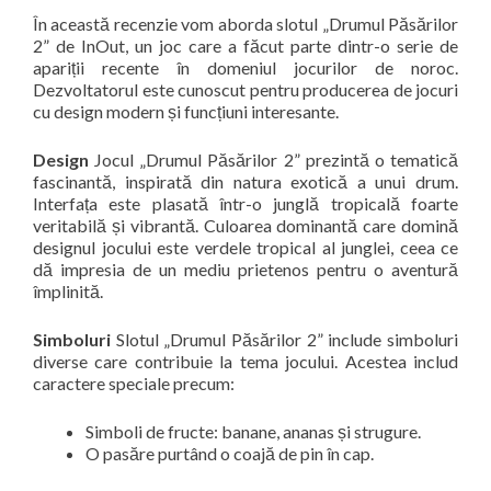
În această recenzie vom aborda slotul „Drumul Păsărilor
2” de InOut, un joc care a făcut parte dintr-o serie de
apariții recente în domeniul jocurilor de noroc.
Dezvoltatorul este cunoscut pentru producerea de jocuri
cu design modern și funcțiuni interesante.
Design
Jocul „Drumul Păsărilor 2” prezintă o tematică
fascinantă, inspirată din natura exotică a unui drum.
Interfața este plasată într-o junglă tropicală foarte
veritabilă și vibrantă. Culoarea dominantă care domină
designul jocului este verdele tropical al junglei, ceea ce
dă impresia de un mediu prietenos pentru o aventură
împlinită.
Simboluri
Slotul „Drumul Păsărilor 2” include simboluri
diverse care contribuie la tema jocului. Acestea includ
caractere speciale precum:
Simboli de fructe: banane, ananas și strugure.
O pasăre purtând o coajă de pin în cap.