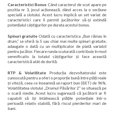
Caracteristici Bonus
Când caracterul de scut apare pe
pozitia nr 3, jocul acționează, dând acces la o secțiune
specială a slotului. Acest lucru implică un set variat de
caracteristici care îi permit jucătorilor să-și extindă
potențialul câștigurilor pe durata acestui bonus.
Spinuri gratuite
Odată cu caracteristica „Bun rămas în
drum,” se oferă la 5 sau chiar mai multe spinuri gratuite,
adaugate o dată cu un multiplicator de plată variabil
pentru jucător. Fiecare runda scuturată contribuie în mod
semnificativ la totalul câștigurilor și face această
caracteristică atât de dorită.
RTP & Volatilitate
Producția dezvoltatorului este
cunoscută pentru a oferi o proporție bună între plăți reale
și viteză, ceea ce înseamnă un raport bun (BET) de 96%.
Volatilitatea slotului „Drumul Păsărilor 2” se situează pe
o scară medie. Acest lucru sugerează că jucătorii ar fi
capabili să își întâlnească plățile potențiale într-o
perioadă relativ stabilă, fără riscul pierderilor mari de
bani.