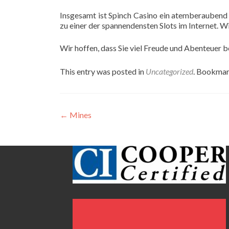
Insgesamt ist Spinch Casino ein atemberaubend 
zu einer der spannendensten Slots im Internet. W
Wir hoffen, dass Sie viel Freude und Abenteuer b
This entry was posted in
Uncategorized
. Bookmar
Post
←
Mines
navigation