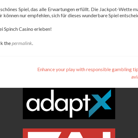
schönes Spiel, das alle Erwartungen erfüllt. Die Jackpot-Wette m
ir können nur empfehlen, sich für dieses wunderbare Spiel entschei
ei Spinch Casino erleben!
k the
permalink
.
Enhance your play with responsible gambling ti
av