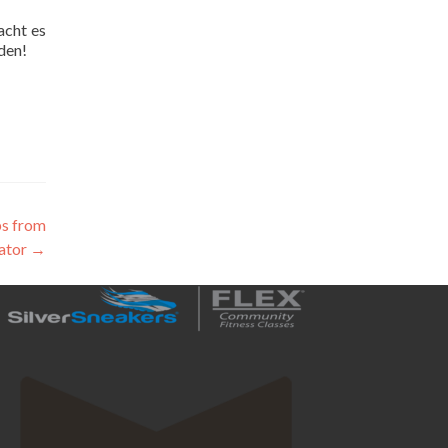
acht es
den!
ps from
iator
→