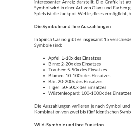
interessanter Anreiz darstellt. Die Grafik ist
Symbol wird in einer Art von Glanz und Farben g
Spiels ist die Jackpot-Wette, die es ermöglicht,
Die Symbole und ihre Auszahlungen
In Spinch Casino gibt es insgesamt 15 verschiede
Symbole sind:
Apfel: 1-10x des Einsatzes
Birne: 2-20x des Einsatzes
Trauben: 5-50x des Einsatzes
Blumen: 10-100x des Einsatzes
Bär: 20-200x des Einsatzes
Tiger: 50-500x des Einsatzes
Wüstenleopard: 100-1000x des Einsatze
Die Auszahlungen variieren je nach Symbol und 
Kombination von zwei bis fünf identischen Symb
Wild-Symbole und ihre Funktion