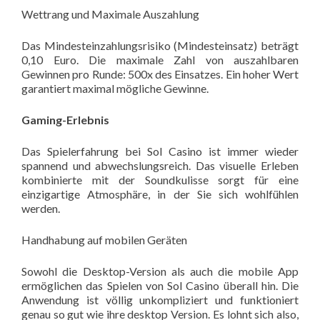
Wettrang und Maximale Auszahlung
Das Mindesteinzahlungsrisiko (Mindesteinsatz) beträgt
0,10 Euro. Die maximale Zahl von auszahlbaren
Gewinnen pro Runde: 500x des Einsatzes. Ein hoher Wert
garantiert maximal mögliche Gewinne.
Gaming-Erlebnis
Das Spielerfahrung bei Sol Casino ist immer wieder
spannend und abwechslungsreich. Das visuelle Erleben
kombinierte mit der Soundkulisse sorgt für eine
einzigartige Atmosphäre, in der Sie sich wohlfühlen
werden.
Handhabung auf mobilen Geräten
Sowohl die Desktop-Version als auch die mobile App
ermöglichen das Spielen von Sol Casino überall hin. Die
Anwendung ist völlig unkompliziert und funktioniert
genau so gut wie ihre desktop Version. Es lohnt sich also,