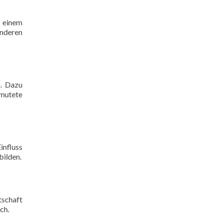
h einem
anderen
n. Dazu
mutete
influss
bilden.
tschaft
ch.