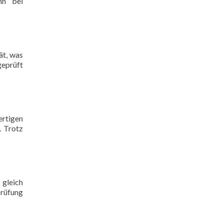
nn bei
ät, was
geprüft
rtigen
. Trotz
 gleich
prüfung