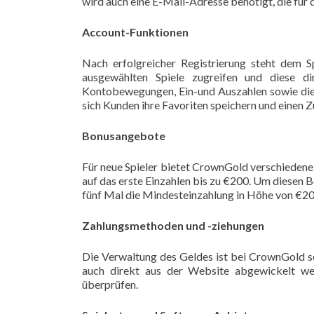
wird auch eine E-Mail-Adresse benötigt, die für
Account-Funktionen
Nach erfolgreicher Registrierung steht dem S
ausgewählten Spiele zugreifen und diese d
Kontobewegungen, Ein-und Auszahlen sowie die 
sich Kunden ihre Favoriten speichern und einen 
Bonusangebote
Für neue Spieler bietet CrownGold verschiede
auf das erste Einzahlen bis zu €200. Um diesen B
fünf Mal die Mindesteinzahlung in Höhe von €20
Zahlungsmethoden und -ziehungen
Die Verwaltung des Geldes ist bei CrownGold se
auch direkt aus der Website abgewickelt we
überprüfen.