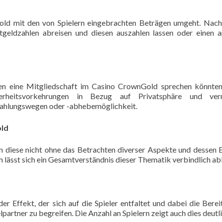
old mit den von Spielern eingebrachten Beträgen umgeht. Nac
geldzahlen abreisen und diesen auszahlen lassen oder einen 
en eine Mitgliedschaft im Casino CrownGold sprechen könnte
erheitsvorkehrungen in Bezug auf Privatsphäre und ver
 Zahlungswegen oder -abhebemöglichkeit.
old
iese nicht ohne das Betrachten diverser Aspekte und dessen E
lässt sich ein Gesamtverständnis dieser Thematik verbindlich ab
 Effekt, der sich auf die Spieler entfaltet und dabei die Berei
lpartner zu begreifen. Die Anzahl an Spielern zeigt auch dies deutli