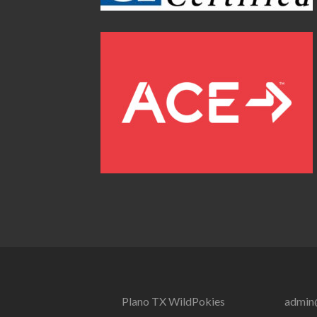
Plano TX
WildPokies
admin