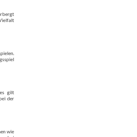
erbergt
ielfalt
pielen.
gsspiel
es gilt
bei der
hen wie