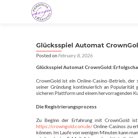
Glücksspiel Automat CrownGol
Posted on
February 8, 2026
Glücksspiel Automat CrownGold: Erfolgscha
CrownGold ist ein Online-Casino-Betrieb, der si
seiner Gründung kontinuierlich an Popularität 
sicheren Plattform und einem hervorragenden Ku
Die Registrierungsprozess
Zu Beginn der Erfahrung mit CrownGold ist 
https://crowngold.com.de/
Online-Casinos zu er
können. Im Laufe von wenigen Minuten kann man 