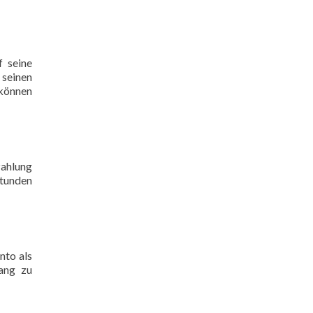
f seine
seinen
 können
zahlung
Stunden
nto als
ang zu