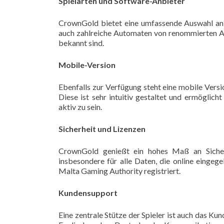
Spielarten und Software-Anbieter
CrownGold bietet eine umfassende Auswahl an G
auch zahlreiche Automaten von renommierten Anb
bekannt sind.
Mobile-Version
Ebenfalls zur Verfügung steht eine mobile Vers
Diese ist sehr intuitiv gestaltet und ermöglich
aktiv zu sein.
Sicherheit und Lizenzen
CrownGold genießt ein hohes Maß an Sicherhe
insbesondere für alle Daten, die online eingeg
Malta Gaming Authority registriert.
Kundensupport
Eine zentrale Stütze der Spieler ist auch das 