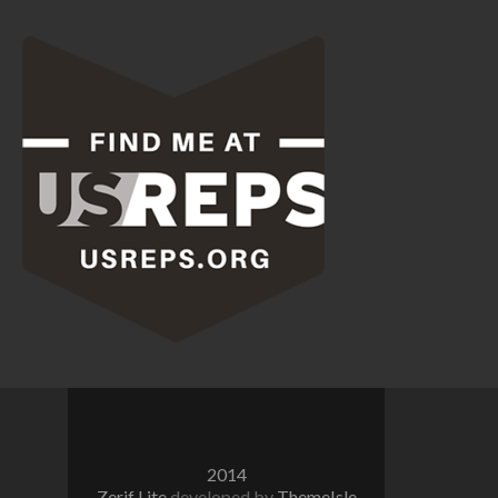
2014
Zerif Lite
developed by
ThemeIsle