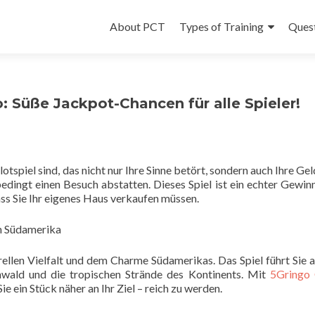
Skip
to
About PCT
Types of Training
Ques
content
 Süße Jackpot-Chancen für alle Spieler!
tspiel sind, das nicht nur Ihre Sinne betört, sondern auch Ihre Ge
edingt einen Besuch abstatten. Dieses Spiel ist ein echter Gewin
ass Sie Ihr eigenes Haus verkaufen müssen.
ch Südamerika
turellen Vielfalt und dem Charme Südamerikas. Das Spiel führt Sie a
nwald und die tropischen Strände des Kontinents. Mit
5Gringo 
 ein Stück näher an Ihr Ziel – reich zu werden.