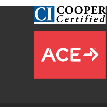
navigation