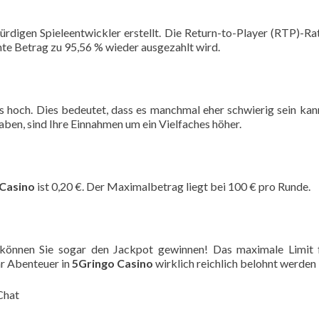
ürdigen Spieleentwickler erstellt. Die Return-to-Player (RTP)-Rat
hte Betrag zu 95,56 % wieder ausgezahlt wird.
bis hoch. Dies bedeutet, dass es manchmal eher schwierig sein kan
aben, sind Ihre Einnahmen um ein Vielfaches höher.
 Casino
ist 0,20 €. Der Maximalbetrag liegt bei 100 € pro Runde.
können Sie sogar den Jackpot gewinnen! Das maximale Limit 
hr Abenteuer in
5Gringo Casino
wirklich reichlich belohnt werden
Chat