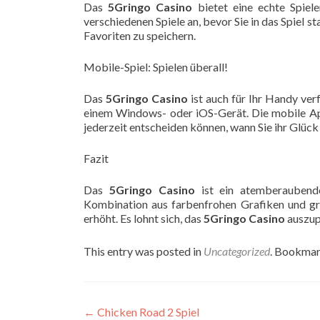
Das
5Gringo Casino
bietet eine echte Spiel
verschiedenen Spiele an, bevor Sie in das Spiel 
Favoriten zu speichern.
Mobile-Spiel: Spielen überall!
Das
5Gringo Casino
ist auch für Ihr Handy ve
einem Windows- oder iOS-Gerät. Die mobile App 
jederzeit entscheiden können, wann Sie ihr Glüc
Fazit
Das
5Gringo Casino
ist ein atemberaubende
Kombination aus farbenfrohen Grafiken und g
erhöht. Es lohnt sich, das
5Gringo Casino
auszup
This entry was posted in
Uncategorized
. Bookmar
Post
←
Chicken Road 2 Spiel