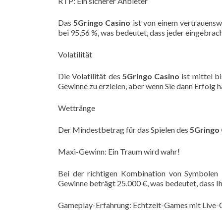
RTP: Ein sicherer Anbieter
Das
5Gringo Casino
ist von einem vertrauensw
bei 95,56 %, was bedeutet, dass jeder eingebrac
Volatilität
Die Volatilität des
5Gringo Casino
ist mittel 
Gewinne zu erzielen, aber wenn Sie dann Erfolg h
Wettränge
Der Mindestbetrag für das Spielen des
5Gringo
Maxi-Gewinn: Ein Traum wird wahr!
Bei der richtigen Kombination von Symbolen 
Gewinne beträgt 25.000 €, was bedeutet, dass I
Gameplay-Erfahrung: Echtzeit-Games mit Live-