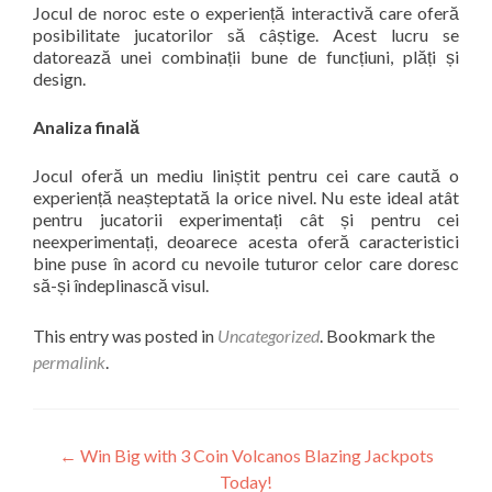
Jocul de noroc este o experiență interactivă care oferă
posibilitate jucatorilor să câștige. Acest lucru se
datorează unei combinații bune de funcțiuni, plăți și
design.
Analiza finală
Jocul oferă un mediu liniștit pentru cei care caută o
experiență neașteptată la orice nivel. Nu este ideal atât
pentru jucatorii experimentați cât și pentru cei
neexperimentați, deoarece acesta oferă caracteristici
bine puse în acord cu nevoile tuturor celor care doresc
să-și îndeplinască visul.
This entry was posted in
Uncategorized
. Bookmark the
permalink
.
Post
←
Win Big with 3 Coin Volcanos Blazing Jackpots
Today!