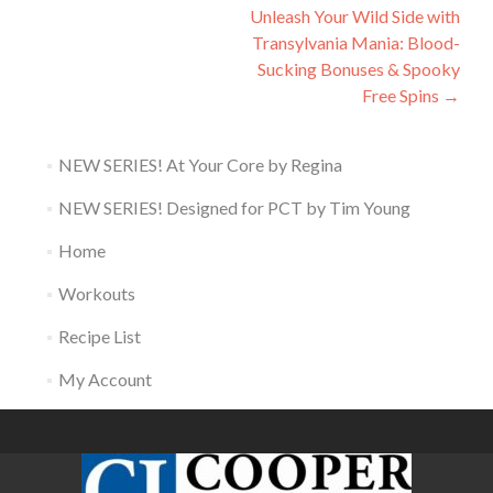
navigation
Unleash Your Wild Side with
Transylvania Mania: Blood-
Sucking Bonuses & Spooky
Free Spins
→
NEW SERIES! At Your Core by Regina
NEW SERIES! Designed for PCT by Tim Young
Home
Workouts
Recipe List
My Account