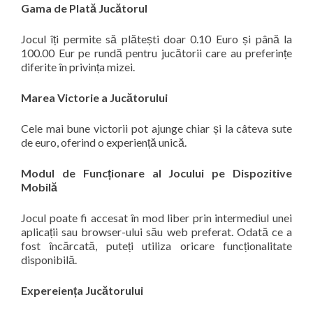
Gama de Plată Jucătorul
Jocul îți permite să plătești doar 0.10 Euro și până la
100.00 Eur pe rundă pentru jucătorii care au preferințe
diferite în privința mizei.
Marea Victorie a Jucătorului
Cele mai bune victorii pot ajunge chiar și la câteva sute
de euro, oferind o experiență unică.
Modul de Funcționare al Jocului pe Dispozitive
Mobilă
Jocul poate fi accesat în mod liber prin intermediul unei
aplicații sau browser-ului său web preferat. Odată ce a
fost încărcată, puteți utiliza oricare funcționalitate
disponibilă.
Expereiența Jucătorului