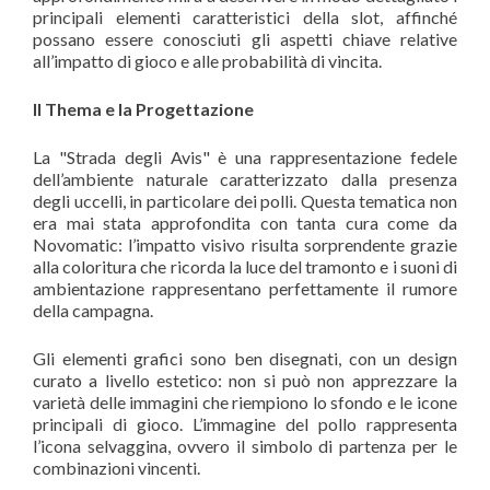
principali elementi caratteristici della slot, affinché
possano essere conosciuti gli aspetti chiave relative
all’impatto di gioco e alle probabilità di vincita.
Il Thema e la Progettazione
La "Strada degli Avis" è una rappresentazione fedele
dell’ambiente naturale caratterizzato dalla presenza
degli uccelli, in particolare dei polli. Questa tematica non
era mai stata approfondita con tanta cura come da
Novomatic: l’impatto visivo risulta sorprendente grazie
alla coloritura che ricorda la luce del tramonto e i suoni di
ambientazione rappresentano perfettamente il rumore
della campagna.
Gli elementi grafici sono ben disegnati, con un design
curato a livello estetico: non si può non apprezzare la
varietà delle immagini che riempiono lo sfondo e le icone
principali di gioco. L’immagine del pollo rappresenta
l’icona selvaggina, ovvero il simbolo di partenza per le
combinazioni vincenti.