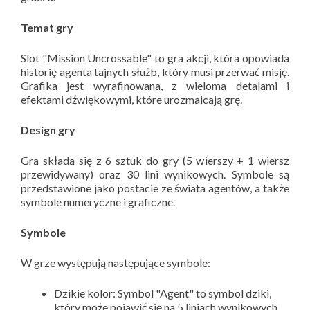
Temat gry
Slot "Mission Uncrossable" to gra akcji, która opowiada
historię agenta tajnych służb, który musi przerwać misję.
Grafika jest wyrafinowana, z wieloma detalami i
efektami dźwiękowymi, które urozmaicają grę.
Design gry
Gra składa się z 6 sztuk do gry (5 wierszy + 1 wiersz
przewidywany) oraz 30 lini wynikowych. Symbole są
przedstawione jako postacie ze świata agentów, a także
symbole numeryczne i graficzne.
Symbole
W grze występują następujące symbole:
Dzikie kolor: Symbol "Agent" to symbol dziki,
który może pojawić się na 5 liniach wynikowych.