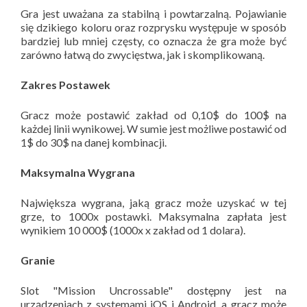
Gra jest uważana za stabilną i powtarzalną. Pojawianie
się dzikiego koloru oraz rozprysku występuje w sposób
bardziej lub mniej częsty, co oznacza że gra może być
zarówno łatwą do zwycięstwa, jak i skomplikowaną.
Zakres Postawek
Gracz może postawić zakład od 0,10$ do 100$ na
każdej linii wynikowej. W sumie jest możliwe postawić od
1$ do 30$ na danej kombinacji.
Maksymalna Wygrana
Największa wygrana, jaką gracz może uzyskać w tej
grze, to 1000x postawki. Maksymalna zapłata jest
wynikiem 10 000$ (1000x x zakład od 1 dolara).
Granie
Slot "Mission Uncrossable" dostępny jest na
urządzeniach z systemami iOS i Android, a gracz może