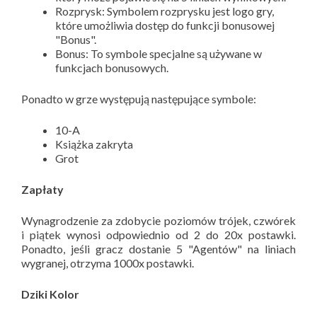
Rozprysk: Symbolem rozprysku jest logo gry,
które umożliwia dostęp do funkcji bonusowej
"Bonus".
Bonus: To symbole specjalne są używane w
funkcjach bonusowych.
Ponadto w grze występują następujące symbole:
10-A
Książka zakryta
Grot
Zapłaty
Wynagrodzenie za zdobycie poziomów trójek, czwórek
i piątek wynosi odpowiednio od 2 do 20x postawki.
Ponadto, jeśli gracz dostanie 5 "Agentów" na liniach
wygranej, otrzyma 1000x postawki.
Dziki Kolor