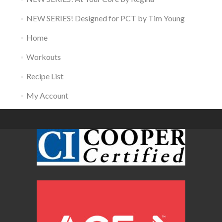
NEW SERIES! Designed for PCT by Tim Young
Home
Workouts
Recipe List
My Account