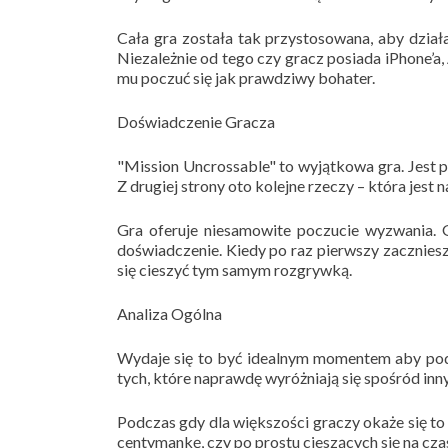
Cała gra została tak przystosowana, aby dzia
Niezależnie od tego czy gracz posiada iPhone’a, 
mu poczuć się jak prawdziwy bohater.
Doświadczenie Gracza
"Mission Uncrossable" to wyjątkowa gra. Jest pe
Z drugiej strony oto kolejne rzeczy – która jest
Gra oferuje niesamowite poczucie wyzwania. 
doświadczenie. Kiedy po raz pierwszy zaczniesz
się cieszyć tym samym rozgrywką.
Analiza Ogólna
Wydaje się to być idealnym momentem aby podkre
tych, które naprawdę wyróżniają się spośród i
Podczas gdy dla większości graczy okaże się to
centymankę, czy po prostu cieszących się na cza