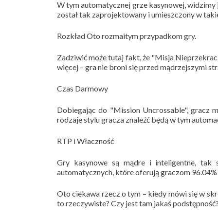
W tym automatycznej grze kasynowej, widzimy j
został tak zaprojektowany i umieszczony w takie
Rozkład Oto rozmaitym przypadkom gry.
Zadziwić może tutaj fakt, że "Misja Nieprzekra
więcej – gra nie broni się przed mądrzejszymi str
Czas Darmowy
Dobiegając do "Mission Uncrossable", gracz m
rodzaje stylu gracza znaleźć będą w tym automaci
RTP i Właczność
Gry kasynowe są mądre i inteligentne, tak 
automatycznych, które oferują graczom 96.04%
Oto ciekawa rzecz o tym – kiedy mówi się w skró
to rzeczywiste? Czy jest tam jakaś podstępność?