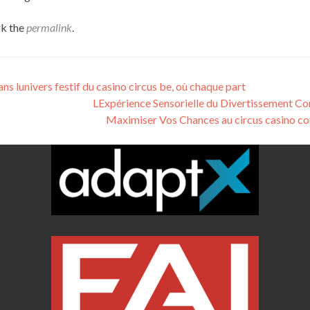
k the
permalink
.
s lunivers festif du casino circus be, où chaque part
LExpérience Sensorielle du Divertissement 
Maximiser Vos Chances au circus casino c