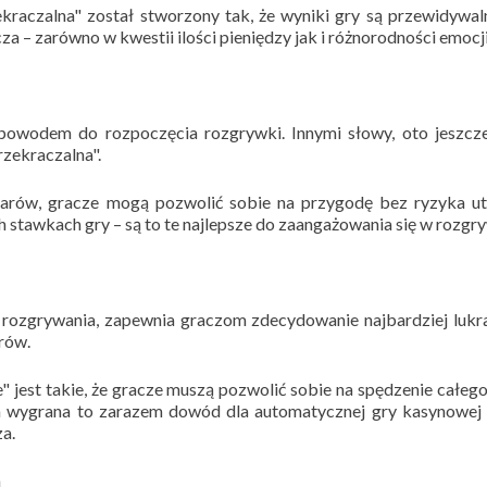
kraczalna" został stworzony tak, że wyniki gry są przewidywal
za – zarówno w kwestii ilości pieniędzy jak i różnorodności emocji
 powodem do rozpoczęcia rozgrywki. Innymi słowy, oto jeszcz
rzekraczalna".
larów, gracze mogą pozwolić sobie na przygodę bez ryzyka ut
 stawkach gry – są to te najlepsze do zaangażowania się w rozgry
u rozgrywania, zapewnia graczom zdecydowanie najbardziej luk
rów.
 jest takie, że gracze muszą pozwolić sobie na spędzenie całego
da wygrana to zarazem dowód dla automatycznej gry kasynowej
za.
m