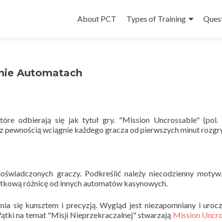
Skip
to
About PCT
Types of Training
Ques
content
ynie Automatach
tóre odbierają się jak tytuł gry. "Mission Uncrossable" (pol.
 z pewnością wciągnie każdego gracza od pierwszych minut rozgr
doświadczonych graczy. Podkreślić należy niecodzienny motyw
jątkową różnicę od innych automatów kasynowych.
nia się kunsztem i precyzją. Wygląd jest niezapomniany i urocz
tki na temat "Misji Nieprzekraczalnej" stwarzają
Mission Uncr