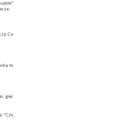
ssable"
acza.
czy. Co
 oba te
u gier
ą: "Czy