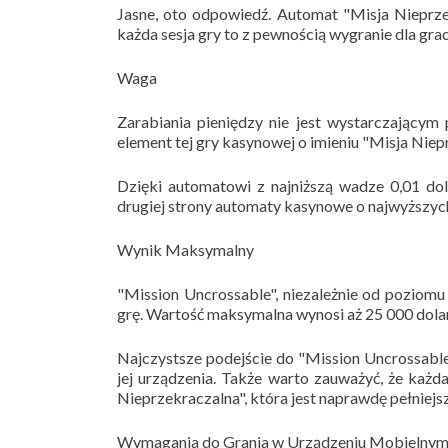
Jasne, oto odpowiedź. Automat "Misja Nieprze
każda sesja gry to z pewnością wygranie dla grac
Waga
Zarabiania pieniędzy nie jest wystarczającym
element tej gry kasynowej o imieniu "Misja Niep
Dzięki automatowi z najniższą wadze 0,01 do
drugiej strony automaty kasynowe o najwyższych
Wynik Maksymalny
"Mission Uncrossable", niezależnie od poziom
grę. Wartość maksymalna wynosi aż 25 000 dola
Najczystsze podejście do "Mission Uncrossable"
jej urządzenia. Także warto zauważyć, że każ
Nieprzekraczalna", która jest naprawdę pełniejs
Wymagania do Grania w Urządzeniu Mobielny