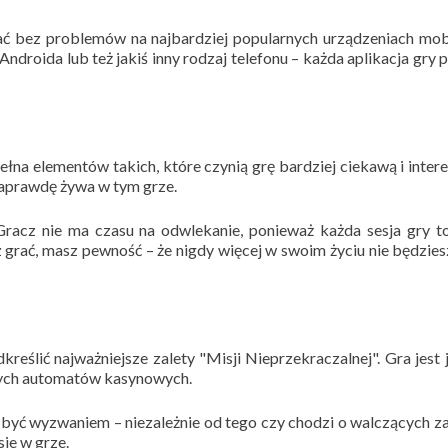
łać bez problemów na najbardziej popularnych urządzeniach mob
Androida lub też jakiś inny rodzaj telefonu – każda aplikacja gry 
łna elementów takich, które czynią grę bardziej ciekawą i intere
 naprawdę żywa w tym grze.
Gracz nie ma czasu na odwlekanie, ponieważ każda sesja gry 
 grać, masz pewność – że nigdy więcej w swoim życiu nie będzie
ślić najważniejsze zalety "Misji Nieprzekraczalnej". Gra jest 
nnych automatów kasynowych.
 być wyzwaniem – niezależnie od tego czy chodzi o walczących z
sie w grze.