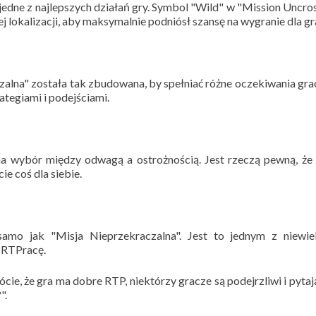
edne z najlepszych działań gry. Symbol "Wild" w "Mission Uncro
j lokalizacji, aby maksymalnie podniósł szansę na wygranie dla gr
czalna" została tak zbudowana, by spełniać różne oczekiwania gra
ategiami i podejściami.
a wybór między odwagą a ostrożnością. Jest rzeczą pewną, że
e coś dla siebie.
samo jak "Misja Nieprzekraczalna". Jest to jednym z niewiel
 RTPracę.
cie, że gra ma dobre RTP, niektórzy gracze są podejrzliwi i pytaj
".