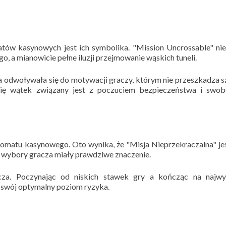
matów kasynowych jest ich symbolika. "Mission Uncrossable" ni
o, a mianowicie pełne iluzji przejmowanie wąskich tuneli.
 odwoływała się do motywacji graczy, którym nie przeszkadza s
 się wątek związany jest z poczuciem bezpieczeństwa i swo
tomatu kasynowego. Oto wynika, że "Misja Nieprzekraczalna" jes
 wybory gracza miały prawdziwe znaczenie.
cza. Poczynając od niskich stawek gry a kończąc na najwy
swój optymalny poziom ryzyka.