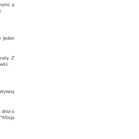
nymi, a
.
e jeden
raty. Z
wki.
ratywną
 dnia u
 "Misja