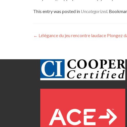
This entry was posted in
Uncategorized
. Bookmar
Post
←
Lélégance du jeu rencontre laudace Plongez dan
navigation