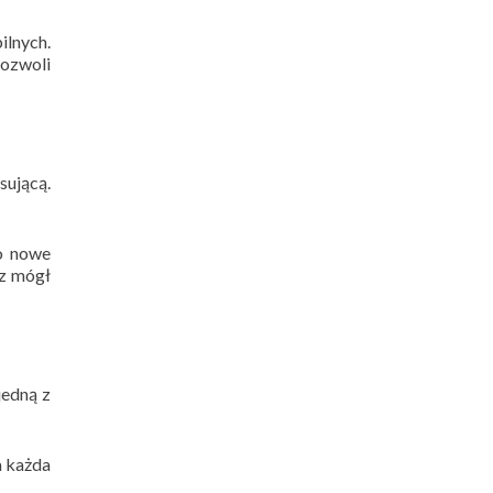
ilnych.
pozwoli
sującą.
to nowe
sz mógł
jedną z
a każda