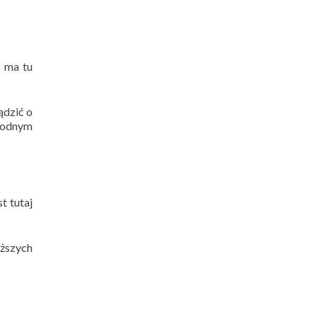
e ma tu
ądzić o
bodnym
t tutaj
ższych