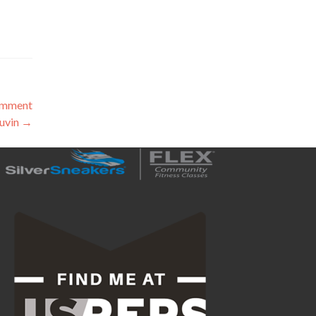
Comment
ouvin
→