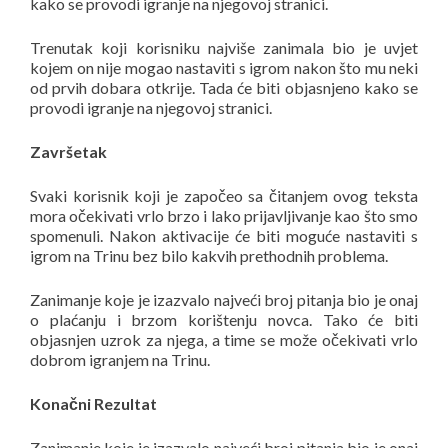
kako se provodi igranje na njegovoj stranici.
Trenutak koji korisniku najviše zanimala bio je uvjet
kojem on nije mogao nastaviti s igrom nakon što mu neki
od prvih dobara otkrije. Tada će biti objasnjeno kako se
provodi igranje na njegovoj stranici.
Završetak
Svaki korisnik koji je započeo sa čitanjem ovog teksta
mora očekivati vrlo brzo i lako prijavljivanje kao što smo
spomenuli. Nakon aktivacije će biti moguće nastaviti s
igrom na Trinu bez bilo kakvih prethodnih problema.
Zanimanje koje je izazvalo najveći broj pitanja bio je onaj
o plaćanju i brzom korištenju novca. Tako će biti
objasnjen uzrok za njega, a time se može očekivati vrlo
dobrom igranjem na Trinu.
Konačni Rezultat
Zanimanje koje je izazvalo najveći broj pitanja bio je onaj