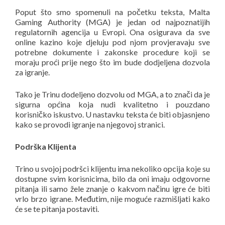
Poput što smo spomenuli na početku teksta, Malta
Gaming Authority (MGA) je jedan od najpoznatijih
regulatornih agencija u Evropi. Ona osigurava da sve
online kazino koje djeluju pod njom provjeravaju sve
potrebne dokumente i zakonske procedure koji se
moraju proći prije nego što im bude dodjeljena dozvola
za igranje.
Tako je Trinu dodeljeno dozvolu od MGA, a to znači da je
sigurna općina koja nudi kvalitetno i pouzdano
korisničko iskustvo. U nastavku teksta će biti objasnjeno
kako se provodi igranje na njegovoj stranici.
Podrška Klijenta
Trino u svojoj podršci klijentu ima nekoliko opcija koje su
dostupne svim korisnicima, bilo da oni imaju odgovorne
pitanja ili samo žele znanje o kakvom načinu igre će biti
vrlo brzo igrane. Međutim, nije moguće razmišljati kako
će se te pitanja postaviti.