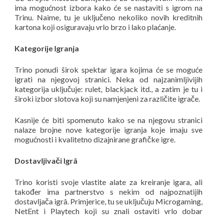
ima mogućnost izbora kako će se nastaviti s igrom na
Trinu. Naime, tu je uključeno nekoliko novih kreditnih
kartona koji osiguravaju vrlo brzo i lako plaćanje.
Kategorije Igranja
Trino ponudi širok spektar igara kojima će se moguće
igrati na njegovoj stranici. Neka od najzanimljivijih
kategorija uključuje: rulet, blackjack itd., a zatim je tu i
široki izbor slotova koji su namjenjeni za različite igrače.
Kasnije će biti spomenuto kako se na njegovu stranici
nalaze brojne nove kategorije igranja koje imaju sve
mogućnosti i kvalitetno dizajnirane grafičke igre.
Dostavljivači Igrâ
Trino koristi svoje vlastite alate za kreiranje igara, ali
također ima partnerstvo s nekim od najpoznatijih
dostavljača igrâ. Primjerice, tu se uključuju Microgaming,
NetEnt i Playtech koji su znali ostaviti vrlo dobar