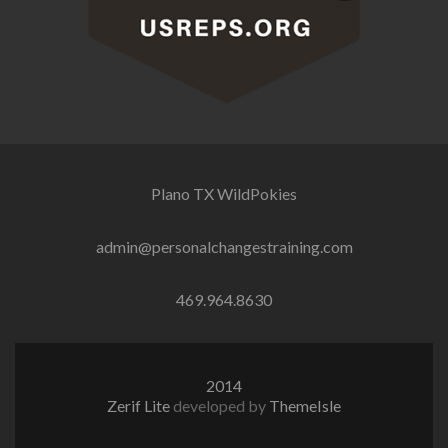
Plano TX
WildPokies
admin@personalchangestraining.com
469.964.8630
2014
Zerif Lite
developed by
ThemeIsle