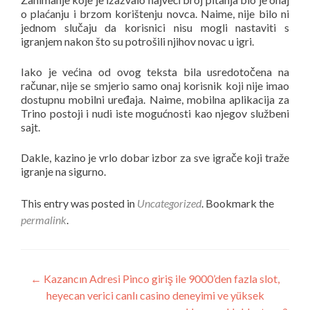
o plaćanju i brzom korištenju novca. Naime, nije bilo ni
jednom slučaju da korisnici nisu mogli nastaviti s
igranjem nakon što su potrošili njihov novac u igri.
Iako je većina od ovog teksta bila usredotočena na
računar, nije se smjerio samo onaj korisnik koji nije imao
dostupnu mobilni uređaja. Naime, mobilna aplikacija za
Trino postoji i nudi iste mogućnosti kao njegov službeni
sajt.
Dakle, kazino je vrlo dobar izbor za sve igrače koji traže
igranje na sigurno.
This entry was posted in
Uncategorized
. Bookmark the
permalink
.
Post
←
Kazancın Adresi Pinco giriş ile 9000’den fazla slot,
heyecan verici canlı casino deneyimi ve yüksek
navigation