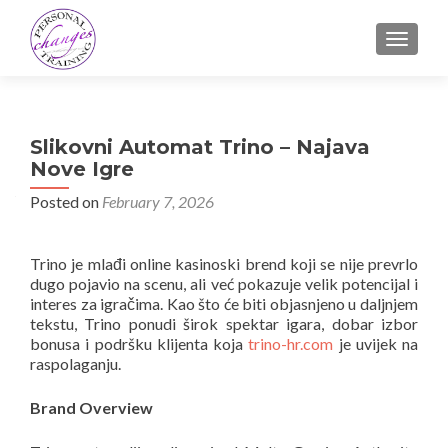
TOGGLE
Slikovni Automat Trino – Najava
Nove Igre
Posted on
February 7, 2026
Trino je mlađi online kasinoski brend koji se nije prevrlo
dugo pojavio na scenu, ali već pokazuje velik potencijal i
interes za igračima. Kao što će biti objasnjeno u daljnjem
tekstu, Trino ponudi širok spektar igara, dobar izbor
bonusa i podršku klijenta koja
trino-hr.com
je uvijek na
raspolaganju.
Brand Overview